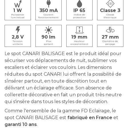
1
350
IP 65
Classe 3
Puissance
Courant
Indice de
Classe
lumineuse
fonctionnement
protection
électrique
2,8
90
19
27
Tension
Flux
Hauteur
Diamètre de
unitaire
sortant
encastrement
perçage
Le spot CANARI BALISAGE est le produit idéal pour
sécuriser vos déplacements de nuit, sublimer vos
escaliers et éclairer vos couloirs. Les dimensions
réduites du spot CANARI lui offrent la possibilité de
s’insérer partout, en toute discrétion tout en
délivrant un éclairage efficace. Son absence de
collerette décorative en fait un produit très neutre
qui s'insère dans tous les styles de décoration.
Comme l'ensemble de la gamme FD Eclairage, le
spot CANARI BALISAGE est
fabriqué en France
et
garanti 10 ans
.