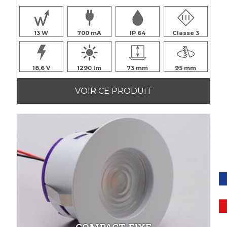
13
700
IP 64
Classe 3
18,6
1290
73
95
VOIR CE PRODUIT
COMPACT FIXE