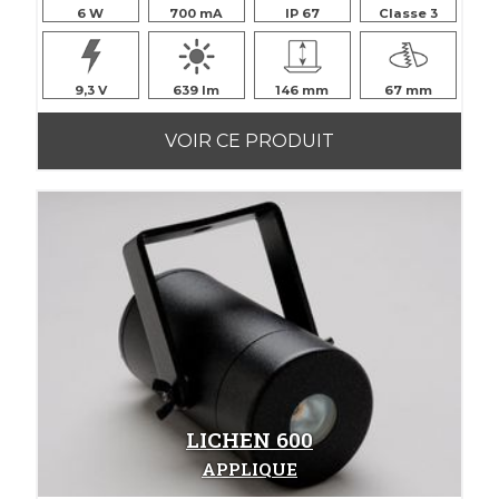
6
700
IP 67
Classe 3
9,3
639
146
67
VOIR CE PRODUIT
LICHEN 600
APPLIQUE