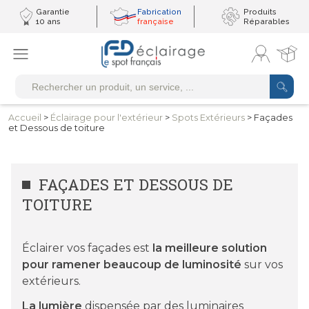
Garantie
Fabrication
Produits
10 ans
française
Réparables
Accueil
>
Éclairage pour
l'extérieur
>
Spots
Extérieurs
> Façades
et Dessous de toiture
FAÇADES ET DESSOUS DE
TOITURE
Éclairer vos façades est
la meilleure solution
pour ramener beaucoup de luminosité
sur vos
extérieurs.
La lumière
dispensée par des luminaires