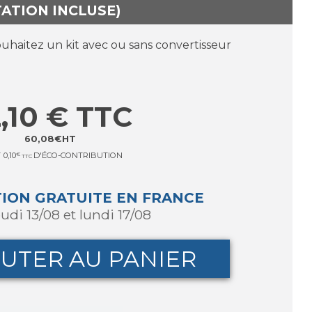
TATION INCLUSE)
ouhaitez un kit avec ou sans convertisseur
,10
€
TTC
60,08
€
HT
T
0,10
€
D'ÉCO-CONTRIBUTION
TTC
TION GRATUITE EN FRANCE
jeudi 13/08 et lundi 17/08
UTER AU PANIER