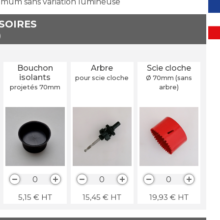
imum sans variation lumineuse
SSOIRES
Bouchon
Arbre
Scie cloche
isolants
pour scie cloche
Ø 70
mm
(sans
projetés 70
mm
arbre)
0
0
0
5,15
€
HT
15,45
€
HT
19,93
€
HT