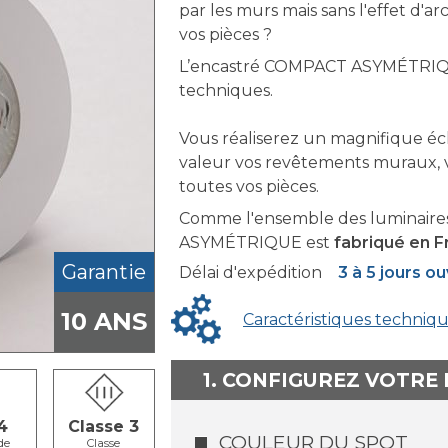
par les murs mais sans l'effet d'
vos pièces ?
L’encastré COMPACT ASYMÉTRIQUE
techniques.
Vous réaliserez un magnifique écl
valeur vos revêtements muraux, v
toutes vos pièces.
Comme l'ensemble des luminaires
ASYMÉTRIQUE est
fabriqué en Fr
Garantie
Délai d'expédition
3 à 5 jours o
10 ANS
Caractéristiques techniq
1. CONFIGUREZ VOTRE
4
Classe 3
COULEUR DU SPOT
de
Classe