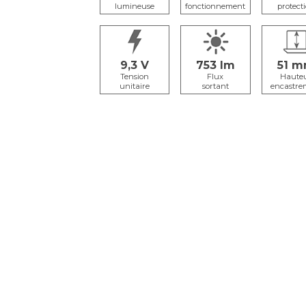
lumineuse
fonctionnement
protect
9,3
753
51
Tension
Flux
Haute
unitaire
sortant
encastre