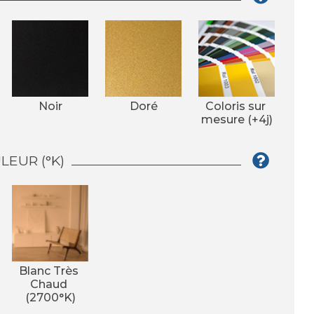
Noir
Doré
Coloris sur 
mesure (+4j)
EUR (°K)
Blanc Très 
Chaud 
(2700°K)