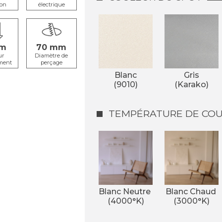
ion
électrique
70
ur
Diamètre de
ment
perçage
Blanc
Gris
(9010)
(Karako)
TEMPÉRATURE DE COUL
Blanc Neutre 
Blanc Chaud 
(4000°K)
(3000°K)