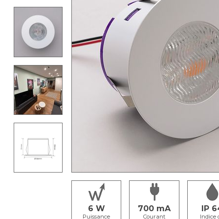
6
700
IP 6
Puissance
Courant
Indice 