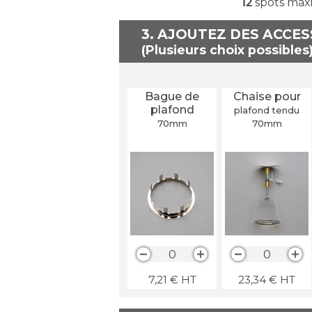
12
spots max
3. AJOUTEZ DES ACCE
Bague de
Chaise pour
plafond
plafond tendu
70
mm
70
mm
0
0
7,21
€
HT
23,34
€
HT