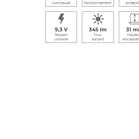
lumineuse
fonctionnement
protect
9,3
345
31
Tension
Flux
Haute
unitaire
sortant
encastre