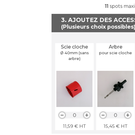
11
spots maxi
3. AJOUTEZ DES ACCE
Scie cloche
Arbre
Ø 40
mm
(sans
pour scie cloche
arbre)
0
0
11,59
€
HT
15,45
€
HT