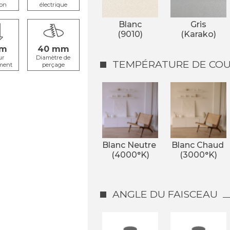
ion
électrique
Blanc
Gris
(9010)
(Karako)
40
ur
Diamètre de
TEMPÉRATURE DE COUL
ment
perçage
Blanc Neutre 
Blanc Chaud 
(4000°K)
(3000°K)
ANGLE DU FAISCEAU