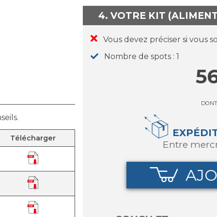
4. VOTRE KIT (ALIMEN
Vous devez préciser si vous s
Nombre de spots
1
56
DON
eils.
EXPÉDI
Télécharger
entre merc
AJO