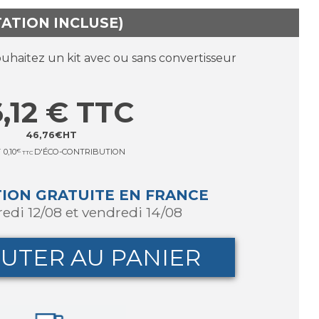
TATION INCLUSE)
ouhaitez un kit avec ou sans convertisseur
,12
€
TTC
46,76
€
HT
T
0,10
€
D'ÉCO-CONTRIBUTION
TTC
TION GRATUITE EN FRANCE
redi 12/08 et vendredi 14/08
UTER AU PANIER