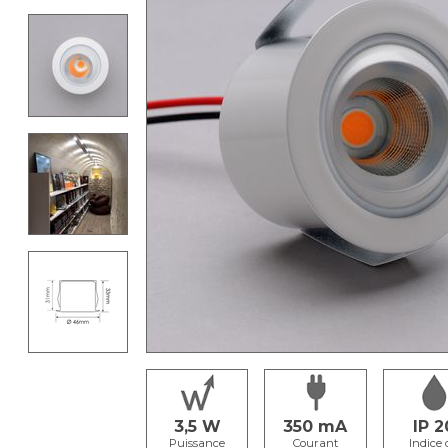
3,5
350
IP 2
Puissance
Courant
Indice 