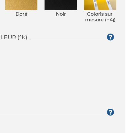
Doré
Noir
Coloris sur 
mesure (+4j)
EUR (°K)