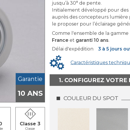
jusqu’à 30° de pente.
Initialement développé pour des 
auprès des concepteurs lumière p
le proposer pour l’éclairage génér
Comme l'ensemble de la gamme F
France
et
garanti 10 ans
.
Délai d'expédition
3 à 5 jours o
Caractéristiques techniq
Garantie
1. CONFIGUREZ VOTRE
10 ANS
COULEUR DU SPOT
0
Classe 3
de
Classe