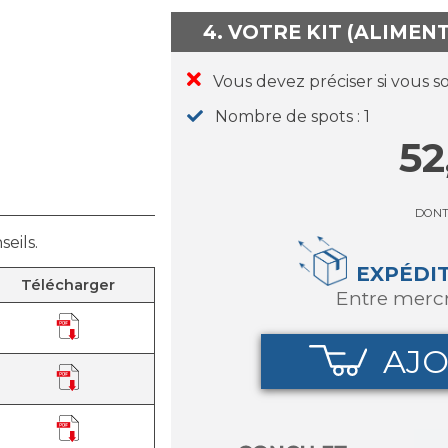
4. VOTRE KIT (ALIMEN
Vous devez préciser si vous s
Nombre de spots
1
52
DON
eils.
EXPÉDI
Télécharger
entre merc
AJO