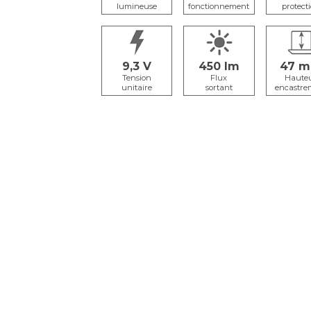
lumineuse
fonctionnement
protect
9,3
450
47
Tension
Flux
Haute
unitaire
sortant
encastre