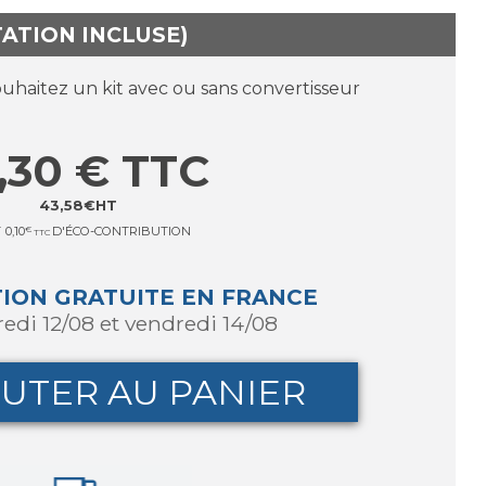
TATION INCLUSE)
ouhaitez un kit avec ou sans convertisseur
,30
€
TTC
43,58
€
HT
T
0,10
€
D'ÉCO-CONTRIBUTION
TTC
TION GRATUITE EN FRANCE
redi 12/08 et vendredi 14/08
UTER AU PANIER