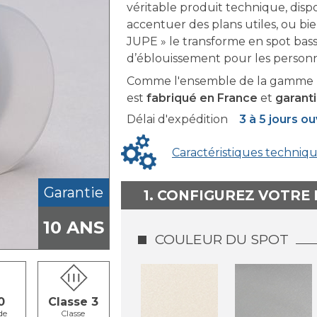
véritable produit technique, disp
accentuer des plans utiles, ou bi
JUPE » le transforme en spot bass
d’éblouissement pour les personn
Comme l'ensemble de la gamme 
est
fabriqué en France
et
garanti
Délai d'expédition
3 à 5 jours o
Caractéristiques techniq
Garantie
1. CONFIGUREZ VOTRE
10 ANS
COULEUR DU SPOT
0
Classe 3
de
Classe