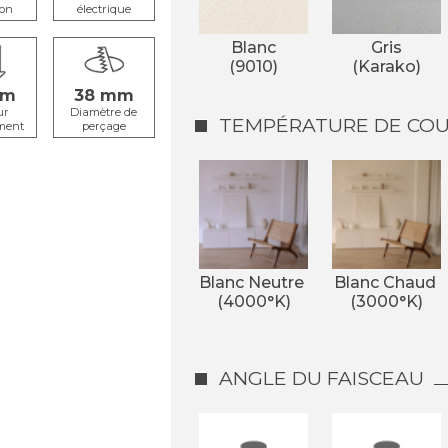
ion
électrique
Blanc
Gris
(9010)
(Karako)
38
ur
Diamètre de
TEMPÉRATURE DE COUL
ment
perçage
Blanc Neutre 
Blanc Chaud 
(4000°K)
(3000°K)
ANGLE DU FAISCEAU