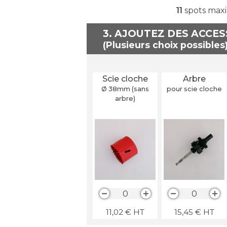
11
spots maxi
3. AJOUTEZ DES ACCE
Scie cloche
Arbre
Ø 38
mm
(sans
pour scie cloche
arbre)
0
0
11,02
€
HT
15,45
€
HT