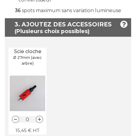
36
spots maximum sans variation lumineuse
3. AJOUTEZ DES ACCESSOIRES
Scie cloche
Ø 27
mm
(avec
arbre)
0
15,45
€
HT