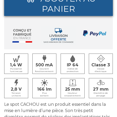
PANIER
1,4
500
IP 64
Classe 3
Puissance
Courant
Indice de
Classe
lumineuse
fonctionnement
protection
électrique
2,8
166
25
27
Tension
Flux
Hauteur
Diamètre de
unitaire
sortant
encastrement
perçage
Le spot CACHOU est un produit essentiel dans la
mise en lumière d’une pièce. Son très petit
diamètre permet de réaliser des implantations très