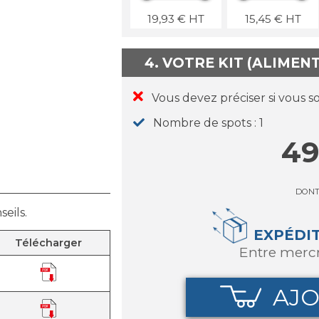
19,93
€
HT
15,45
€
HT
4. VOTRE KIT (ALIMEN
Vous devez préciser si vous s
Nombre de spots
1
49
DON
eils.
EXPÉDI
Télécharger
entre merc
AJO