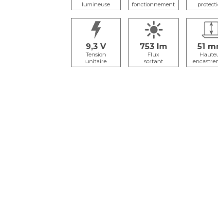
lumineuse
fonctionnement
protect
9,3
753
51
Tension
Flux
Haute
unitaire
sortant
encastre