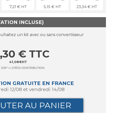
7,21
€
HT
5,15
€
HT
23,34
€
HT
TATION INCLUSE)
ouhaitez un kit avec ou sans convertisseur
,30
€
TTC
41,08
€
HT
T
0,10
€
D'ÉCO-CONTRIBUTION
TTC
TION GRATUITE EN FRANCE
redi 12/08 et vendredi 14/08
UTER AU PANIER