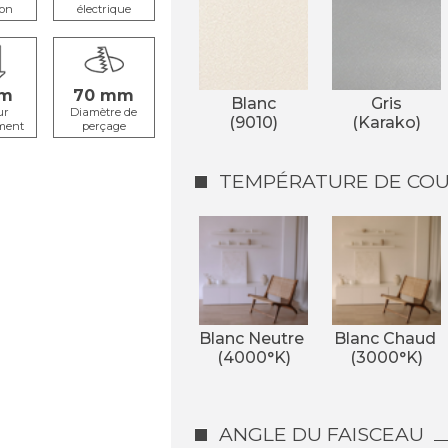
ion
électrique
70
Blanc
Gris
ur
Diamètre de
(9010)
(Karako)
ment
perçage
TEMPÉRATURE DE COUL
Blanc Neutre 
Blanc Chaud 
(4000°K)
(3000°K)
ANGLE DU FAISCEAU