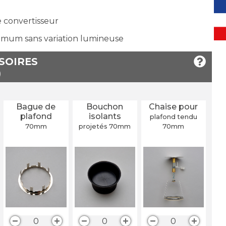
e convertisseur
imum sans variation lumineuse
SSOIRES
Bague de
Bouchon
Chaise pour
plafond
isolants
plafond tendu
70
mm
projetés 70
mm
70
mm
0
0
0