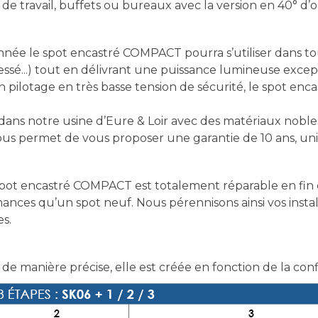
s de travail, buffets ou bureaux avec la version en 40° d’
nnée le spot encastré COMPACT pourra s’utiliser dans 
ssé...) tout en délivrant une puissance lumineuse excep
on pilotage en très basse tension de sécurité, le spot e
ns notre usine d’Eure & Loir avec des matériaux nobles 
 nous permet de vous proposer une garantie de 10 ans, un
ot encastré COMPACT est totalement réparable en fin d
ances qu’un spot neuf. Nous pérennisons ainsi vos inst
es.
 de manière précise, elle est créée en fonction de la con