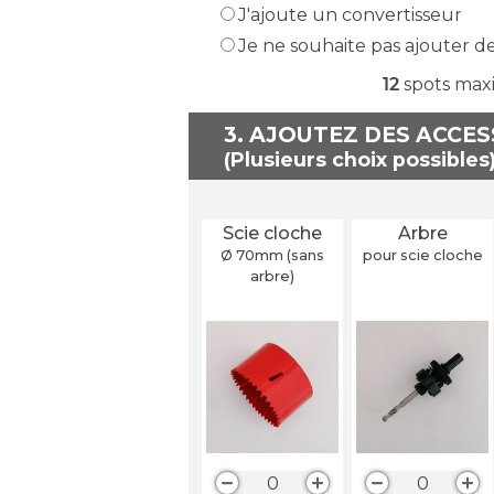
J'ajoute un convertisseur
Je ne souhaite pas ajouter d
12
spots max
3. AJOUTEZ DES ACCE
Scie cloche
Arbre
Ø 70
mm
(sans
pour scie cloche
arbre)
0
0