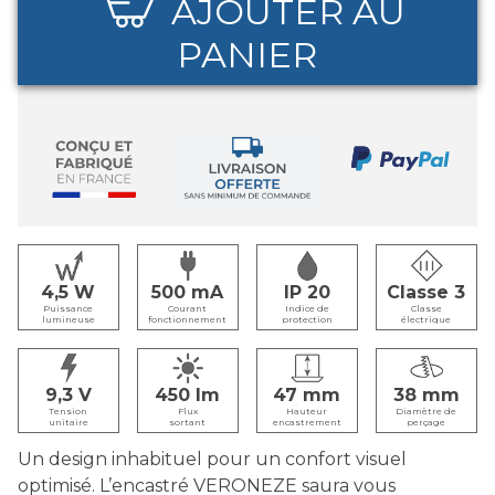
AJOUTER AU
PANIER
4,5
500
IP 20
Classe 3
Puissance
Courant
Indice de
Classe
lumineuse
fonctionnement
protection
électrique
9,3
450
47
38
Tension
Flux
Hauteur
Diamètre de
unitaire
sortant
encastrement
perçage
Un design inhabituel pour un confort visuel
optimisé. L’encastré VERONEZE saura vous