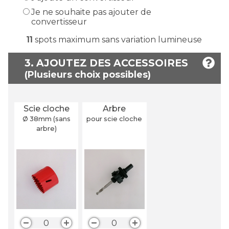
Je ne souhaite pas ajouter de
convertisseur
11
spots maximum sans variation lumineuse
3. AJOUTEZ DES ACCESSOIRES
Scie cloche
Arbre
Ø 38
mm
(sans
pour scie cloche
arbre)
0
0