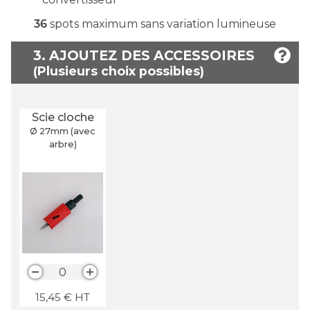
36
spots maximum sans variation lumineuse
3. AJOUTEZ DES ACCESSOIRES
Scie cloche
Ø 27
mm
(avec
arbre)
0
15,45
€
HT