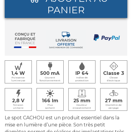
PANIER
1,4
500
IP 64
Classe 3
Puissance
Courant
Indice de
Classe
lumineuse
fonctionnement
protection
électrique
2,8
166
25
27
Tension
Flux
Hauteur
Diamètre de
unitaire
sortant
encastrement
perçage
Le spot CACHOU est un produit essentiel dans la
mise en lumière d’une pièce. Son très petit
diamètre permet de réaliser des implantations très