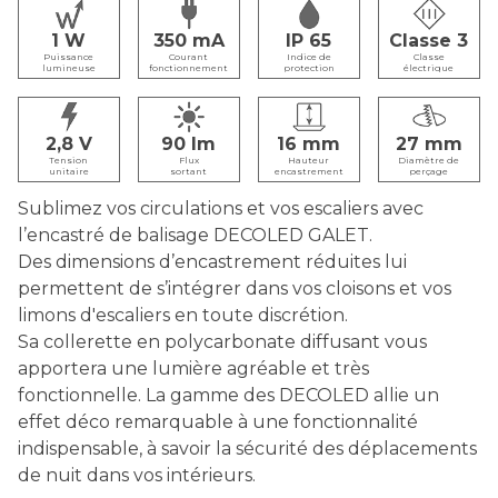
1
350
IP 65
Classe 3
Puissance
Courant
Indice de
Classe
lumineuse
fonctionnement
protection
électrique
2,8
90
16
27
Tension
Flux
Hauteur
Diamètre de
unitaire
sortant
encastrement
perçage
Sublimez vos circulations et vos escaliers avec
l’encastré de balisage DECOLED GALET.
Des dimensions d’encastrement réduites lui
permettent de s’intégrer dans vos cloisons et vos
limons d'escaliers en toute discrétion.
Sa collerette en polycarbonate diffusant vous
apportera une lumière agréable et très
fonctionnelle. La gamme des DECOLED allie un
effet déco remarquable à une fonctionnalité
indispensable, à savoir la sécurité des déplacements
de nuit dans vos intérieurs.