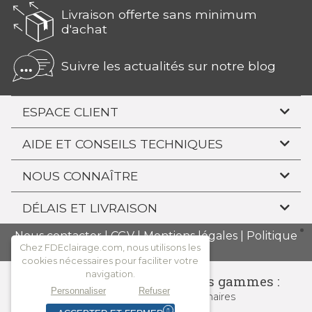
Livraison offerte sans minimum
d'achat
Suivre les actualités sur notre blog
ESPACE CLIENT
AIDE ET CONSEILS TECHNIQUES
NOUS CONNAÎTRE
DÉLAIS ET LIVRAISON
Nous contacter
|
CGV
|
Mentions légales
|
Politique
Chez FDEclairage.com, nous utilisons les
de confidentialité
cookies nécessaires pour faciliter votre
navigation.
Consulter l'ensemble de nos gammes :
Personnaliser
Refuser
Tous
les spots
Nos luminaires