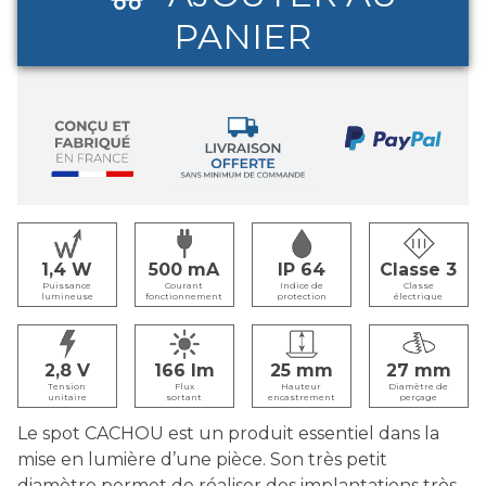
PANIER
1,4
500
IP 64
Classe 3
Puissance
Courant
Indice de
Classe
lumineuse
fonctionnement
protection
électrique
2,8
166
25
27
Tension
Flux
Hauteur
Diamètre de
unitaire
sortant
encastrement
perçage
Le spot CACHOU est un produit essentiel dans la
mise en lumière d’une pièce. Son très petit
diamètre permet de réaliser des implantations très