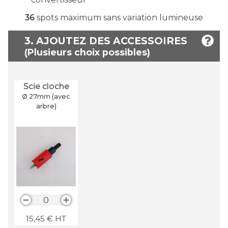
36
spots maximum sans variation lumineuse
3. AJOUTEZ DES ACCESSOIRES
Scie cloche
Ø 27
mm
(avec
arbre)
0
15,45
€
HT