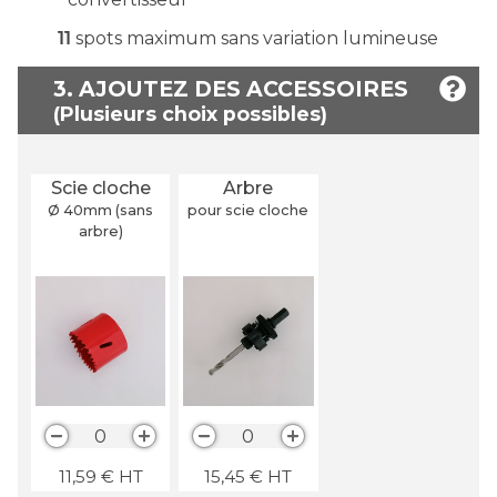
11
spots maximum sans variation lumineuse
3. AJOUTEZ DES ACCESSOIRES
Scie cloche
Arbre
Ø 40
mm
(sans
pour scie cloche
arbre)
0
0
11,59
€
HT
15,45
€
HT