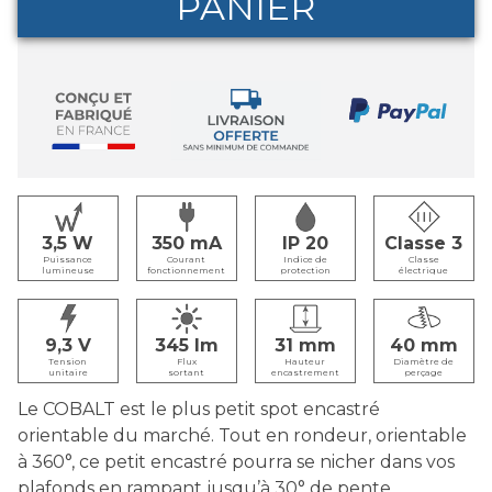
PANIER
3,5
350
IP 20
Classe 3
Puissance
Courant
Indice de
Classe
lumineuse
fonctionnement
protection
électrique
9,3
345
31
40
Tension
Flux
Hauteur
Diamètre de
unitaire
sortant
encastrement
perçage
Le COBALT est le plus petit spot encastré
orientable du marché. Tout en rondeur, orientable
à 360°, ce petit encastré pourra se nicher dans vos
plafonds en rampant jusqu’à 30° de pente.