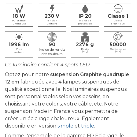
18
230
IP 20
Classe 1
Puissance
Tension
Indice de
Classe
lumineuse
unitaire
protection
électrique
1996
90
2276
50000
Flux
Poids
Durée de vie
sortant
(en g)
(en H)
Ce luminaire contient 4 spots LED
Optez pour notre
suspension Graphite quadruple
12 cm
fabriquée avec 4 lampes suspendues de
qualité exceptionnelle. Nos luminaires suspendus
sont personnalisables selon vos besoins, en
choisissant votre coloris, votre câble, etc. Notre
suspension Made in France vous permettra de
créer un éclairage chaleureux. Également
disponible en version
simple
et
triple
.
Comme l'ensemble de la gamme FD Eclairage, le