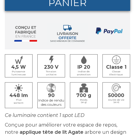
PANIER
4,5
230
IP 20
Classe 1
Puissance
Tension
Indice de
Classe
lumineuse
unitaire
protection
électrique
448
90
700
50000
Flux
Poids
Durée de vie
sortant
(en g)
(en H)
Ce luminaire contient 1 spot LED
Conçue pour améliorer votre espace de repos,
notre
applique tête de lit Agate
arbore un design