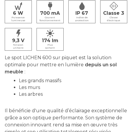
6
700
IP 67
Classe 3
Puissance
Courant
Indice de
Classe
lumineuse
fonctionnement
protection
électrique
9,3
174
Tension
Flux
unitaire
sortant
Le spot LICHEN 600 sur piquet est la solution
optimale pour mettre en lumière
depuis un sol
meuble
:
Les grands massifs
Les murs
Les arbres
Il bénéficie d'une qualité d’éclairage exceptionnelle
grâce a son optique performante. Son système de
connexion innovant rend sa mise en œuvre très
simple et son utilisation totalement sécurisée.