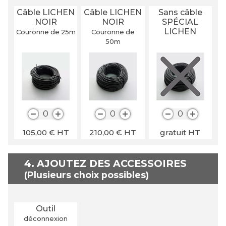
Câble LICHEN
Câble LICHEN
Sans câble
NOIR
NOIR
SPÉCIAL
LICHEN
Couronne de 25
m
Couronne de
50
m
0
0
0
105,00
€
HT
210,00
€
HT
gratuit
HT
4. AJOUTEZ DES ACCESSOIRES
Outil
déconnexion