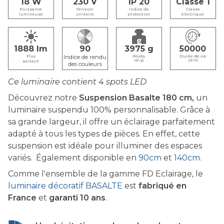
18
230
IP 20
Classe 1
Puissance
Tension
Indice de
Classe
lumineuse
unitaire
protection
électrique
1888
90
3975
50000
Flux
Poids
Durée de vie
sortant
(en g)
(en H)
Ce luminaire contient 4 spots LED
Découvrez notre
Suspension Basalte 180 cm,
un
luminaire suspendu 100% personnalisable. Grâce à
sa grande largeur, il offre un éclairage parfaitement
adapté à tous les types de pièces. En effet, cette
suspension est idéale pour illuminer des espaces
variés.
Également disponible en
90cm
et
140cm
.
Comme l'ensemble de la gamme FD Eclairage, le
luminaire décoratif BASALTE
est
fabriqué en
France
et
garanti 10 ans
.