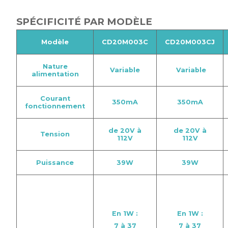
SPÉCIFICITÉ PAR MODÈLE
Modèle
CD20M003C
CD20M003CJ
Nature
Variable
Variable
alimentation
Courant
350mA
350mA
fonctionnement
de 20V à
de 20V à
Tension
112V
112V
Puissance
39W
39W
En 1W :
En 1W :
7 à 37
7 à 37