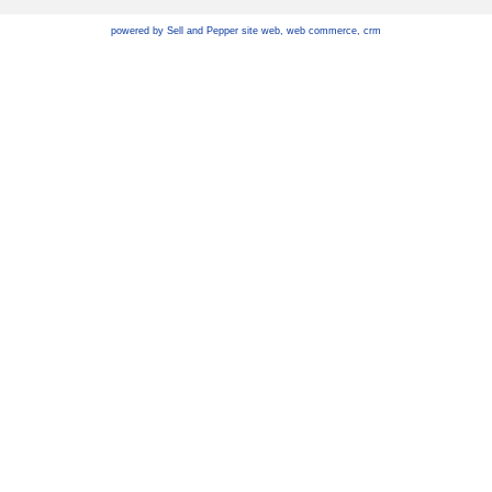
powered by Sell and Pepper
site web
,
web commerce
,
crm