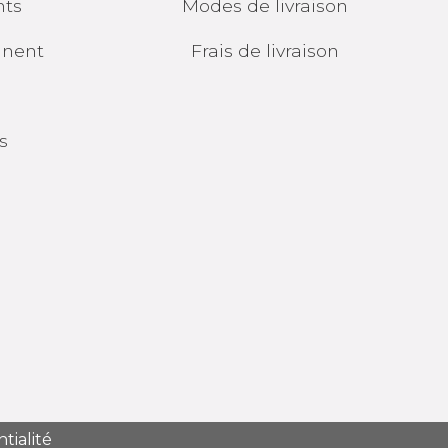
ts
Modes de livraison
gnent
Frais de livraison
s
tialité