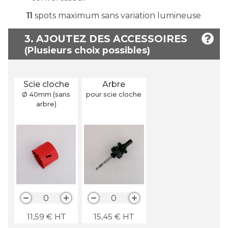
11
spots maximum sans variation lumineuse
3. AJOUTEZ DES ACCESSOIRES
Scie cloche
Arbre
Ø 40
mm
(sans
pour scie cloche
arbre)
0
0
11,59
€
HT
15,45
€
HT