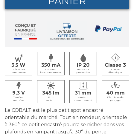
PANIER
3,5
350
IP 20
Classe 3
Puissance
Courant
Indice de
Classe
lumineuse
fonctionnement
protection
électrique
9,3
345
31
40
Tension
Flux
Hauteur
Diamètre de
unitaire
sortant
encastrement
perçage
Le COBALT est le plus petit spot encastré
orientable du marché. Tout en rondeur, orientable
à 360°, ce petit encastré pourra se nicher dans vos
plafonds en rampant jusqu’à 30° de pente.