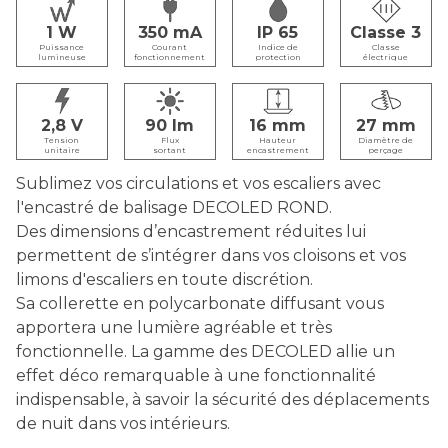
1
350
IP 65
Classe 3
Puissance
Courant
Indice de
Classe
lumineuse
fonctionnement
protection
électrique
2,8
90
16
27
Tension
Flux
Hauteur
Diamètre de
unitaire
sortant
encastrement
perçage
Sublimez vos circulations et vos escaliers avec
l'encastré de balisage DECOLED ROND.
Des dimensions d’encastrement réduites lui
permettent de s’intégrer dans vos cloisons et vos
limons d'escaliers en toute discrétion.
Sa collerette en polycarbonate diffusant vous
apportera une lumière agréable et très
fonctionnelle. La gamme des DECOLED allie un
effet déco remarquable à une fonctionnalité
indispensable, à savoir la sécurité des déplacements
de nuit dans vos intérieurs.