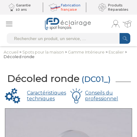
Garantie
Fabrication
Produits
10 ans
française
Réparables
Accueil
>
Spots pour
la maison
>
Gamme
Intérieure
>
Escalier
>
Décoled ronde
Décoled ronde
(DC01_)
Caractéristiques
Conseils du
techniques
professionnel