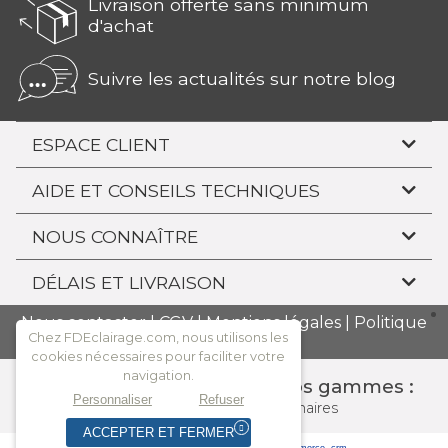
Livraison offerte sans minimum
d'achat
Suivre les actualités sur notre blog
ESPACE CLIENT
AIDE ET CONSEILS TECHNIQUES
NOUS CONNAÎTRE
DÉLAIS ET LIVRAISON
Nous contacter
|
CGV
|
Mentions légales
|
Politique
Chez FDEclairage.com, nous utilisons les
de confidentialité
cookies nécessaires pour faciliter votre
navigation.
Consulter l'ensemble de nos gammes :
Personnaliser
Refuser
Tous
les spots
Nos luminaires
ACCEPTER ET FERMER