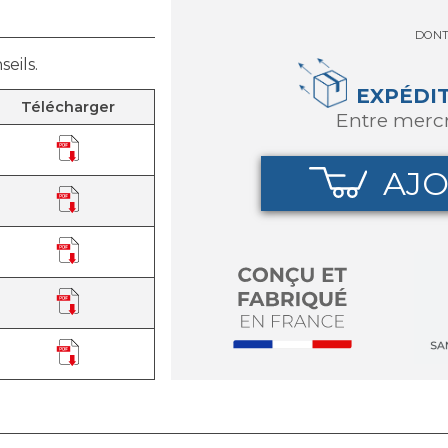
DON
eils.
EXPÉDI
Télécharger
entre merc
AJO