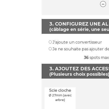
3.
CONFIGUREZ UNE A
(câblage en série, une seu
J'ajoute un convertisseur
Je ne souhaite pas ajouter d
36
spots max
3. AJOUTEZ DES ACCE
Scie cloche
Ø 27
mm
(avec
arbre)