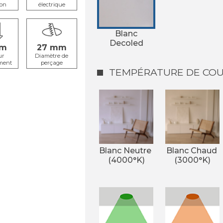
ion
électrique
Blanc
Decoled
27
ur
Diamètre de
ment
perçage
TEMPÉRATURE DE COUL
Blanc Neutre 
Blanc Chaud 
(4000°K)
(3000°K)