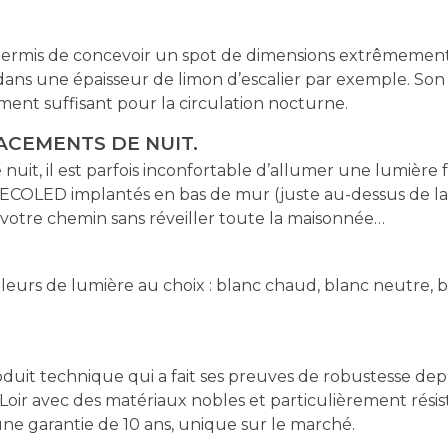
s a permis de concevoir un spot de dimensions extrêmem
 dans une épaisseur de limon d’escalier par exemple. Son 
ment suffisant pour la circulation nocturne.
ACEMENTS DE NUIT.
t, il est parfois inconfortable d’allumer une lumière fo
s DECOLED implantés en bas de mur (juste au-dessus de l
r votre chemin sans réveiller toute la maisonnée…
eurs de lumière au choix : blanc chaud, blanc neutre, b
oduit technique qui a fait ses preuves de robustesse de
Loir avec des matériaux nobles et particulièrement résist
ne garantie de 10 ans, unique sur le marché.