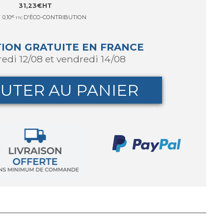
31,23
€
HT
T
0,10
€
D'ÉCO-CONTRIBUTION
TTC
TION GRATUITE EN FRANCE
redi 12/08 et vendredi 14/08
UTER AU PANIER