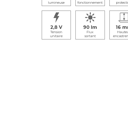
lumineuse
fonctionnement
protect
2,8
90
16
Tension
Flux
Haute
unitaire
sortant
encastre