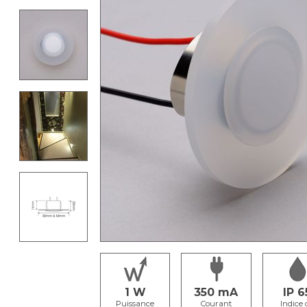
1
350
IP 6
Puissance
Courant
Indice 