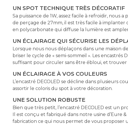
UN SPOT TECHNIQUE TRÈS DÉCORATIF
Sa puissance de 1W, assez facile à refroidir, nou
de perçage de 27mm, il est très facile à implanter
en polycarbonate qui diffuse la lumière est ample
UN ÉCLAIRAGE QUI SÉCURISE LES DÉPL
Lorsque nous nous déplaçons dans une maison de nui
briser le cycle de « semi-sommeil ». Les encastré
suffisant pour circuler sans être ébloui, et trouve
UN ÉCLAIRAGE À VOS COULEURS
L’encastré DECOLED se décline dans plusieurs coul
assortir le coloris du spot à votre décoration.
UNE SOLUTION ROBUSTE
Bien que très petit, l’encastré DECOLED est un pr
Il est conçu et fabriqué dans notre usine d’Eure & 
fabrication ce qui nous permet de vous proposer u