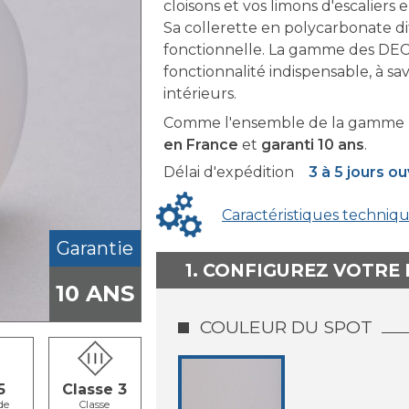
cloisons et vos limons d'escaliers 
Sa collerette en polycarbonate d
fonctionnelle. La gamme des DEC
fonctionnalité indispensable, à sa
intérieurs.
Comme l'ensemble de la gamme 
en France
et
garanti 10 ans
.
Délai d'expédition
3 à 5 jours o
Caractéristiques techniq
Garantie
1. CONFIGUREZ VOTRE
10 ANS
COULEUR DU SPOT
5
Classe 3
de
Classe