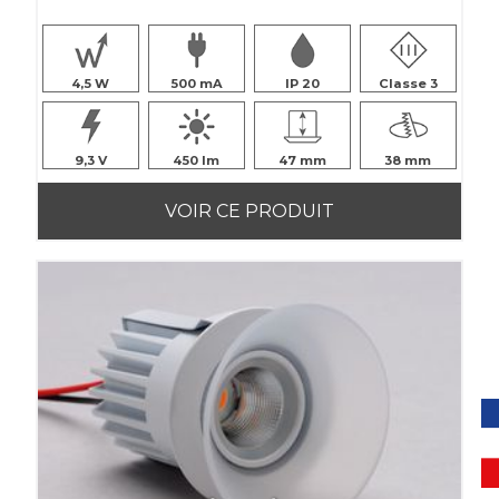
4,5
500
IP 20
Classe 3
9,3
450
47
38
VOIR CE PRODUIT