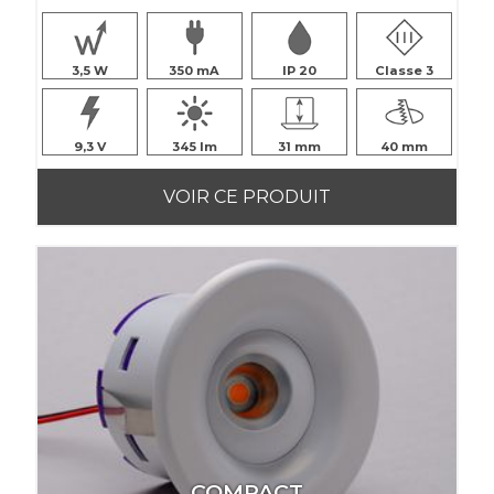
3,5
350
IP 20
Classe 3
9,3
345
31
40
VOIR CE PRODUIT
COMPACT