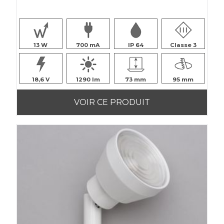
13
700
IP 64
Classe 3
18,6
1290
73
95
VOIR CE PRODUIT