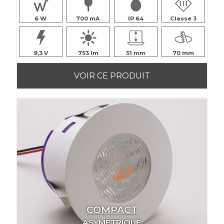
6
700
IP 64
Classe 3
9,3
753
51
70
VOIR CE PRODUIT
COMPACT
ASYMÉTRIQUE