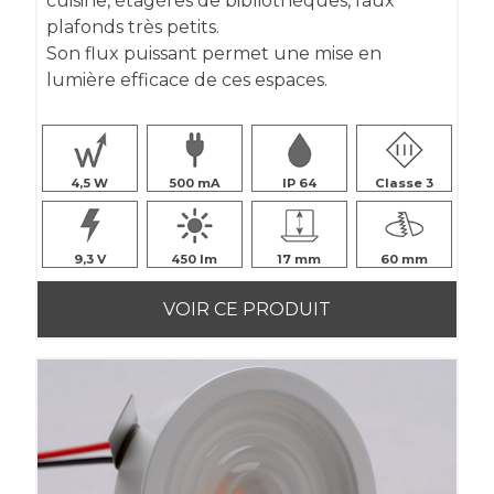
cuisine, étagères de bibliothèques, faux
plafonds très petits.
Son flux puissant permet une mise en
lumière efficace de ces espaces.
4,5
500
IP 64
Classe 3
9,3
450
17
60
VOIR CE PRODUIT