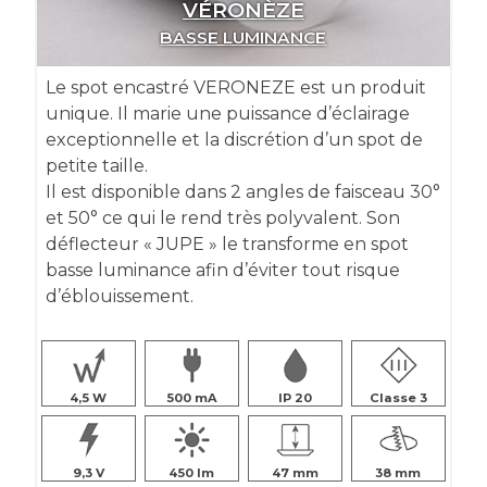
VÉRONÈZE
BASSE LUMINANCE
Le spot encastré VERONEZE est un produit
unique. Il marie une puissance d’éclairage
exceptionnelle et la discrétion d’un spot de
petite taille.
Il est disponible dans 2 angles de faisceau 30°
et 50° ce qui le rend très polyvalent. Son
déflecteur « JUPE » le transforme en spot
basse luminance afin d’éviter tout risque
d’éblouissement.
4,5
500
IP 20
Classe 3
9,3
450
47
38