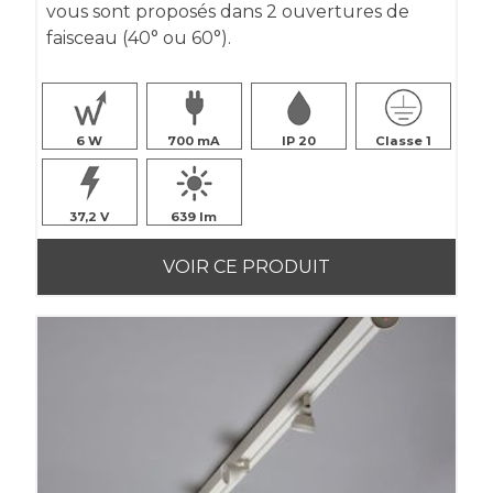
vous sont proposés dans 2 ouvertures de
faisceau (40° ou 60°).
6
700
IP 20
Classe 1
37,2
639
VOIR CE PRODUIT