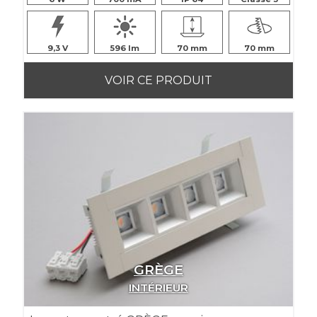
9,3
596
70
70
VOIR CE PRODUIT
GRÈGE
INTÉRIEUR