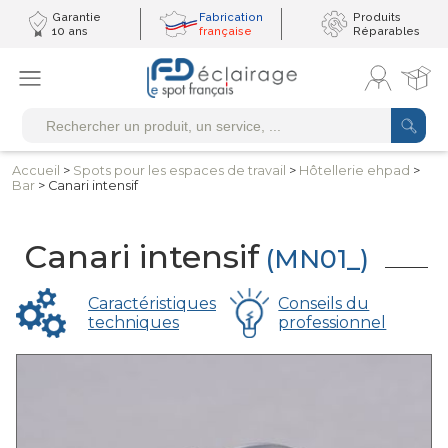
Garantie
Fabrication
Produits
10 ans
française
Réparables
Accueil
>
Spots pour les
espaces de travail
>
Hôtellerie
ehpad
>
Bar
> Canari intensif
Canari intensif
(MN01_)
Caractéristiques
Conseils du
techniques
professionnel