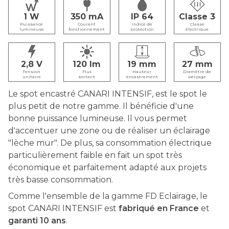
1
350
IP 64
Classe 3
Puissance
Courant
Indice de
Classe
lumineuse
fonctionnement
protection
électrique
2,8
120
19
27
Tension
Flux
Hauteur
Diamètre de
unitaire
sortant
encastrement
perçage
Le spot encastré CANARI INTENSIF, est le spot le
plus petit de notre gamme. Il bénéficie d'une
bonne puissance lumineuse. Il vous permet
d'accentuer une zone ou de réaliser un éclairage
"lèche mur". De plus, sa consommation électrique
particulièrement faible en fait un spot très
économique et parfaitement adapté aux projets
très basse consommation.
Comme l'ensemble de la gamme FD Eclairage, le
spot CANARI INTENSIF est
fabriqué en France
et
garanti 10 ans
.