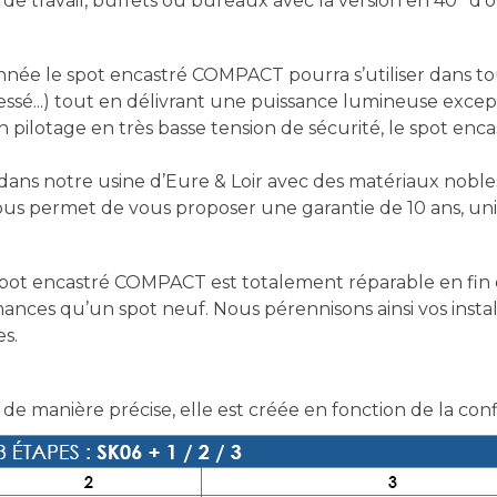
s de travail, buffets ou bureaux avec la version en 40° d’
nnée le spot encastré COMPACT pourra s’utiliser dans 
ssé...) tout en délivrant une puissance lumineuse excep
on pilotage en très basse tension de sécurité, le spot e
ns notre usine d’Eure & Loir avec des matériaux nobles 
 nous permet de vous proposer une garantie de 10 ans, un
ot encastré COMPACT est totalement réparable en fin d
ances qu’un spot neuf. Nous pérennisons ainsi vos inst
es.
 de manière précise, elle est créée en fonction de la con