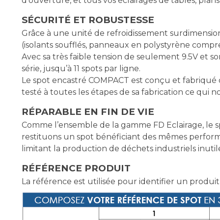
d’ouverture, et tous vos éclairages de tables, plan
SÉCURITÉ ET ROBUSTESSE
Grâce à une unité de refroidissement surdimensio
(isolants soufflés, panneaux en polystyrène compre
Avec sa très faible tension de seulement 9.5V et s
série, jusqu’à 11 spots par ligne.
Le spot encastré COMPACT est conçu et fabriqué da
testé à toutes les étapes de sa fabrication ce qui
RÉPARABLE EN FIN DE VIE
Comme l’ensemble de la gamme FD Eclairage, le sp
restituons un spot bénéficiant des mêmes perform
limitant la production de déchets industriels inutil
RÉFÉRENCE PRODUIT
La référence est utilisée pour identifier un produit