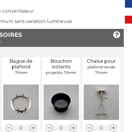
e convertisseur
imum sans variation lumineuse
SSOIRES
Bague de
Bouchon
Chaise pour
plafond
isolants
plafond tendu
70
mm
projetés 70
mm
70
mm
0
0
0