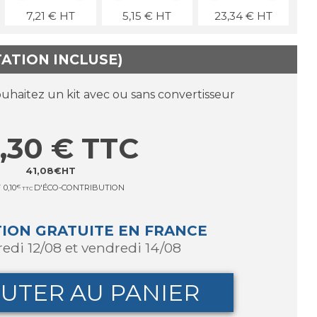
7,21
€
HT
5,15
€
HT
23,34
€
HT
TATION INCLUSE)
ouhaitez un kit avec ou sans convertisseur
,30
€
TTC
41,08
€
HT
T
0,10
€
D'ÉCO-CONTRIBUTION
TTC
TION GRATUITE EN FRANCE
redi 12/08 et vendredi 14/08
UTER AU PANIER