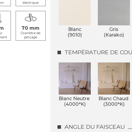
ion
électrique
70
Blanc
Gris
ur
Diamètre de
(9010)
(Karako)
ment
perçage
TEMPÉRATURE DE COUL
Blanc Neutre 
Blanc Chaud 
(4000°K)
(3000°K)
ANGLE DU FAISCEAU