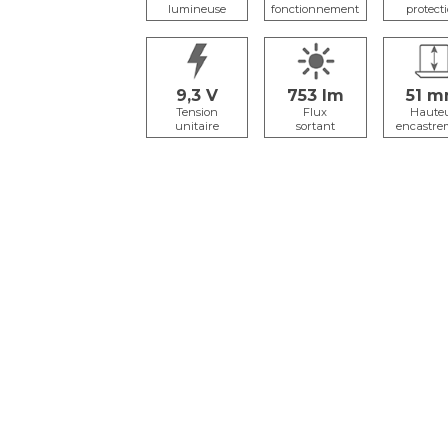
lumineuse
fonctionnement
protect
9,3
753
51
Tension
Flux
Haute
unitaire
sortant
encastre