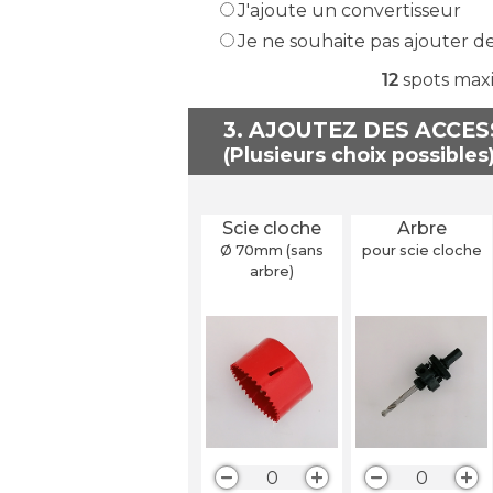
J'ajoute un convertisseur
Je ne souhaite pas ajouter d
12
spots max
3. AJOUTEZ DES ACCE
Scie cloche
Arbre
Ø 70
mm
(sans
pour scie cloche
arbre)
0
0