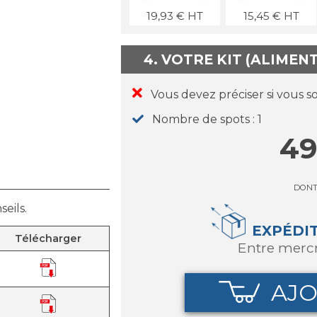
19,93
€
HT
15,45
€
HT
4. VOTRE KIT (ALIMEN
Vous devez préciser si vous s
Nombre de spots
1
49
DON
eils.
EXPÉDI
Télécharger
entre merc
AJO