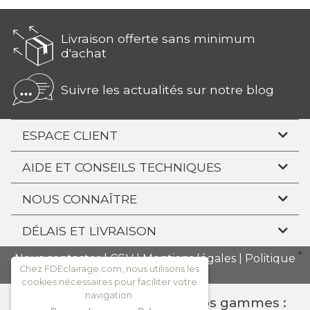
Livraison offerte sans minimum
d'achat
Suivre les actualités sur notre blog
ESPACE CLIENT
AIDE ET CONSEILS TECHNIQUES
NOUS CONNAÎTRE
DÉLAIS ET LIVRAISON
Nous contacter
|
CGV
|
Mentions légales
|
Politique
Chez FDEclairage.com, nous utilisons les
de confidentialité
cookies nécessaires pour faciliter votre
navigation.
Consulter l'ensemble de nos gammes :