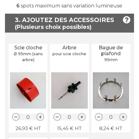
6
spots maximum sans variation lumineuse
3. AJOUTEZ DES ACCESSOIRES
Scie cloche
Arbre
Bague de
plafond
Ø 95
mm
(sans
pour scie cloche
arbre)
95
mm
0
0
0
26,93
€
HT
15,45
€
HT
8,24
€
HT