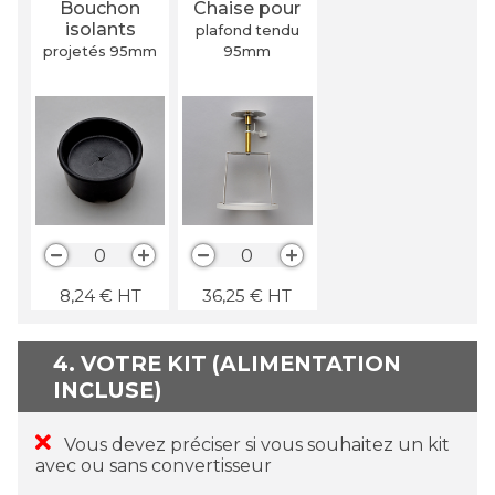
Bouchon
Chaise pour
isolants
plafond tendu
projetés 95
mm
95
mm
0
0
8,24
€
HT
36,25
€
HT
4. VOTRE KIT (ALIMENTATION
INCLUSE)
Vous devez préciser si vous souhaitez un kit
avec ou sans convertisseur