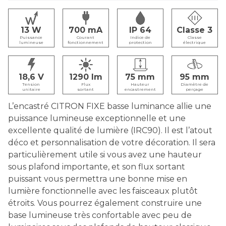
13
700
IP 64
Classe 3
Puissance
Courant
Indice de
Classe
lumineuse
fonctionnement
protection
électrique
18,6
1290
75
95
Tension
Flux
Hauteur
Diamètre de
unitaire
sortant
encastrement
perçage
L’encastré CITRON FIXE basse luminance allie une
puissance lumineuse exceptionnelle et une
excellente qualité de lumière (IRC90). Il est l’atout
déco et personnalisation de votre décoration. Il sera
particulièrement utile si vous avez une hauteur
sous plafond importante, et son flux sortant
puissant vous permettra une bonne mise en
lumière fonctionnelle avec les faisceaux plutôt
étroits. Vous pourrez également construire une
base lumineuse très confortable avec peu de