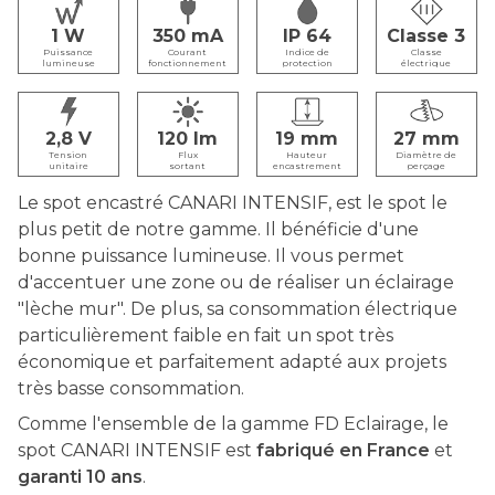
1
350
IP 64
Classe 3
Puissance
Courant
Indice de
Classe
lumineuse
fonctionnement
protection
électrique
2,8
120
19
27
Tension
Flux
Hauteur
Diamètre de
unitaire
sortant
encastrement
perçage
Le spot encastré CANARI INTENSIF, est le spot le
plus petit de notre gamme. Il bénéficie d'une
bonne puissance lumineuse. Il vous permet
d'accentuer une zone ou de réaliser un éclairage
"lèche mur". De plus, sa consommation électrique
particulièrement faible en fait un spot très
économique et parfaitement adapté aux projets
très basse consommation.
Comme l'ensemble de la gamme FD Eclairage, le
spot CANARI INTENSIF est
fabriqué en France
et
garanti 10 ans
.