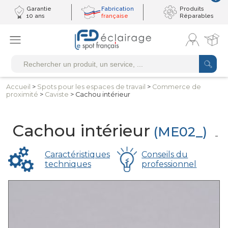
Garantie
Fabrication
Produits
10 ans
française
Réparables
Accueil
>
Spots pour les
espaces de travail
>
Commerce
de
proximité
>
Caviste
> Cachou intérieur
Cachou intérieur
(ME02_)
Caractéristiques
Conseils du
techniques
professionnel