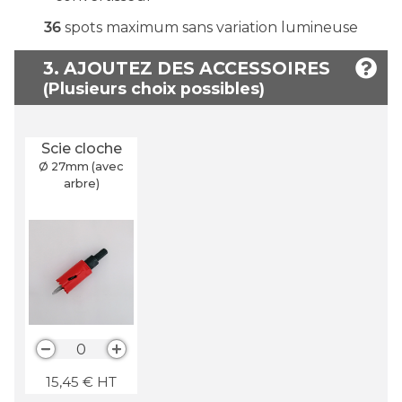
36
spots maximum sans variation lumineuse
3. AJOUTEZ DES ACCESSOIRES
Scie cloche
Ø 27
mm
(avec
arbre)
0
15,45
€
HT