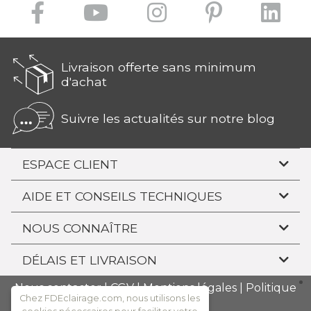
Livraison offerte sans minimum
d'achat
Suivre les actualités sur notre blog
ESPACE CLIENT
AIDE ET CONSEILS TECHNIQUES
NOUS CONNAÎTRE
DÉLAIS ET LIVRAISON
Nous contacter
|
CGV
|
Mentions légales
|
Politique
Chez FDEclairage.com, nous utilisons les
de confidentialité