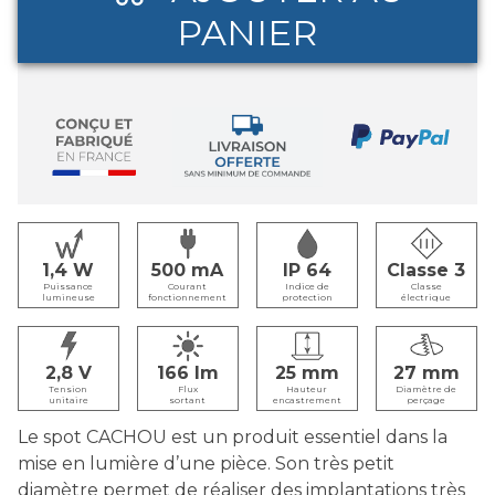
PANIER
1,4
500
IP 64
Classe 3
Puissance
Courant
Indice de
Classe
lumineuse
fonctionnement
protection
électrique
2,8
166
25
27
Tension
Flux
Hauteur
Diamètre de
unitaire
sortant
encastrement
perçage
Le spot CACHOU est un produit essentiel dans la
mise en lumière d’une pièce. Son très petit
diamètre permet de réaliser des implantations très