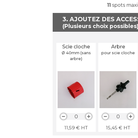
11
spots maxi
3. AJOUTEZ DES ACCE
Scie cloche
Arbre
Ø 40
mm
(sans
pour scie cloche
arbre)
0
0
11,59
€
HT
15,45
€
HT