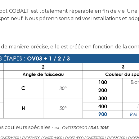
ot COBALT est totalement réparable en fin de vie. Une 
t neuf. Nous pérennisons ainsi vos installations et ad
 de manière précise, elle est créée en fonction de la con
s couleurs spéciales -
ex : OV033C900 /
RAL 1015
/ OV032H200 / OV032H300 / OV032H400 / OV032H900 / OV033C100 / OV033C200 / OV033