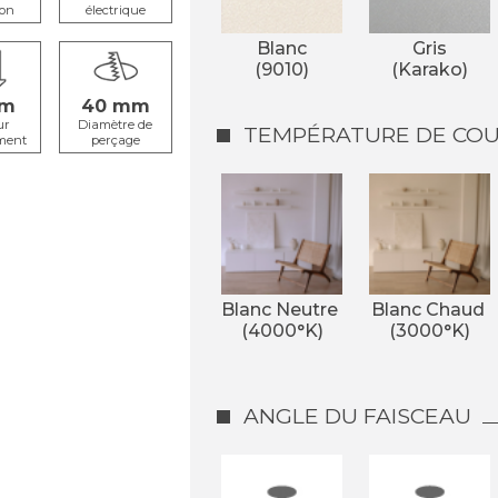
ion
électrique
Blanc
Gris
(9010)
(Karako)
40
ur
Diamètre de
TEMPÉRATURE DE COUL
ment
perçage
Blanc Neutre 
Blanc Chaud 
(4000°K)
(3000°K)
ANGLE DU FAISCEAU