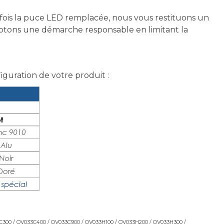
fois la puce LED remplacée, nous vous restituons un
optons une démarche responsable en limitant la
figuration de votre produit :
C300 / OV033C400 / OV033C900 / OV033H100 / OV033H200 / OV033H300 /