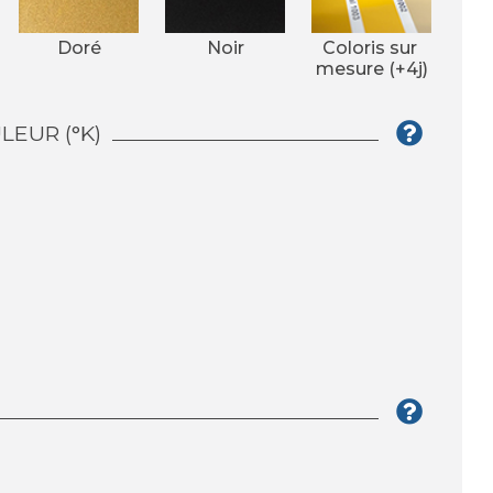
Doré
Noir
Coloris sur 
mesure (+4j)
EUR (°K)