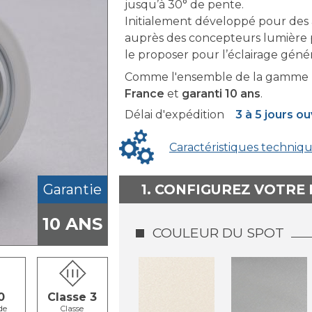
jusqu’à 30° de pente.
Initialement développé pour des 
auprès des concepteurs lumière p
le proposer pour l’éclairage génér
Comme l'ensemble de la gamme F
France
et
garanti 10 ans
.
Délai d'expédition
3 à 5 jours o
Caractéristiques techniq
Garantie
1. CONFIGUREZ VOTRE
10 ANS
COULEUR DU SPOT
0
Classe 3
de
Classe