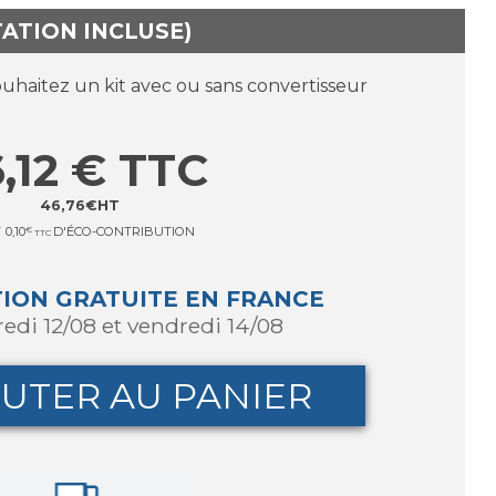
TATION INCLUSE)
ouhaitez un kit avec ou sans convertisseur
,12
€
TTC
46,76
€
HT
T
0,10
€
D'ÉCO-CONTRIBUTION
TTC
TION GRATUITE EN FRANCE
redi 12/08 et vendredi 14/08
UTER AU PANIER