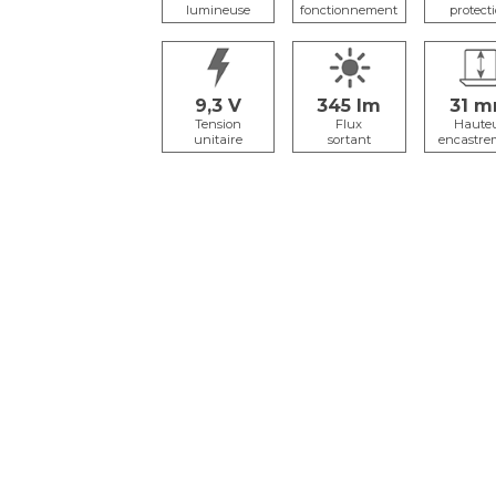
lumineuse
fonctionnement
protect
9,3
345
31
Tension
Flux
Haute
unitaire
sortant
encastre