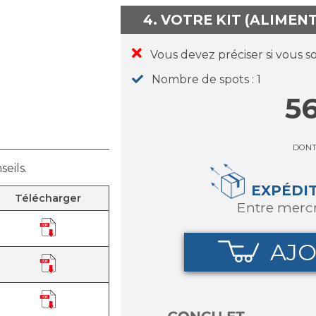
4. VOTRE KIT (ALIMEN
Vous devez préciser si vous s
Nombre de spots
1
56
DON
eils.
EXPÉDI
Télécharger
entre merc
AJO