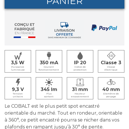
PANIER
3,5
350
IP 20
Classe 3
Puissance
Courant
Indice de
Classe
lumineuse
fonctionnement
protection
électrique
9,3
345
31
40
Tension
Flux
Hauteur
Diamètre de
unitaire
sortant
encastrement
perçage
Le COBALT est le plus petit spot encastré
orientable du marché. Tout en rondeur, orientable
à 360°, ce petit encastré pourra se nicher dans vos
plafonds en rampant jusqu’à 30° de pente.