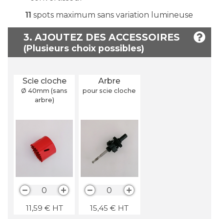
11
spots maximum sans variation lumineuse
3. AJOUTEZ DES ACCESSOIRES
Scie cloche
Arbre
Ø 40
mm
(sans
pour scie cloche
arbre)
0
0
11,59
€
HT
15,45
€
HT