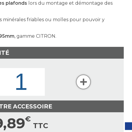
es plafonds
lors du montage et démontage des
s minérales friables ou molles pour pouvoir y
e 95mm
, gamme CITRON.
ITÉ
TRE ACCESSOIRE
9,89
€
TTC