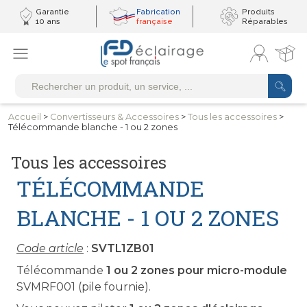
Garantie
Fabrication
Produits
10 ans
française
Réparables
Accueil
>
Convertisseurs
& Accessoires
>
Tous les
accessoires
>
Télécommande blanche - 1 ou 2 zones
Tous les accessoires
TÉLÉCOMMANDE
BLANCHE - 1 OU 2 ZONES
Code article
:
SVTL1ZB01
Télécommande
1 ou 2 zones pour micro-module
SVMRF001 (pile fournie).