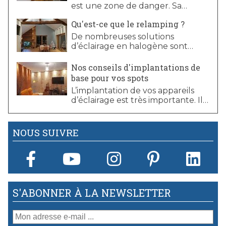
LED.
est une zone de danger. Sa
sécurité est en partie liée à
Qu'est-ce que le relamping ?
l’éclairage de celui-ci.
De nombreuses solutions
d’éclairage en halogène sont
toujours en fonctionnement.
Cependant, depuis l’arrêt de la
Nos conseils d'implantations de
commercialisation des lampes
base pour vos spots
halogènes 12V, consommant
L’implantation de vos appareils
beaucoup trop d’énergie, il peut
d’éclairage est très importante. Il
s’avérer compliqué pour les
existe quelques astuces et
consommateurs de trouver des
conseils à mettre en œuvre
ampoules halogènes pour
systématiquement pour réussir
NOUS SUIVRE
remplacer leurs installations
un bel éclairage et une bonne
actuelles.
atmosphère dans vos pièces.
S'ABONNER À LA NEWSLETTER