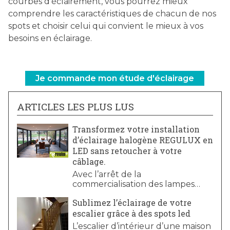
courbes d'éclairement, vous pourrez mieux
comprendre les caractéristiques de chacun de nos
spots et choisir celui qui convient le mieux à vos
besoins en éclairage.
Je commande mon étude d'éclairage
ARTICLES LES PLUS LUS
Transformez votre installation
d’éclairage halogène REGULUX en
LED sans retoucher à votre
câblage.
Avec l’arrêt de la
commercialisation des lampes
halogènes, vous êtes nombreux à
Sublimez l’éclairage de votre
souhaiter migrer votre installation
escalier grâce à des spots led
halogène câblée en
REGULUX vers la technologie
L’escalier d’intérieur d’une maison