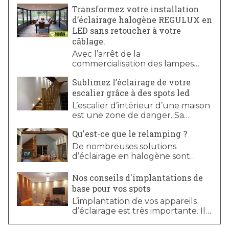
Transformez votre installation
d’éclairage halogène REGULUX en
LED sans retoucher à votre
câblage.
Avec l’arrêt de la
commercialisation des lampes
halogènes, vous êtes nombreux à
Sublimez l’éclairage de votre
souhaiter migrer votre installation
escalier grâce à des spots led
halogène câblée en
REGULUX vers la technologie
L’escalier d’intérieur d’une maison
LED.
est une zone de danger. Sa
sécurité est en partie liée à
Qu'est-ce que le relamping ?
l’éclairage de celui-ci.
De nombreuses solutions
d’éclairage en halogène sont
toujours en fonctionnement.
Cependant, depuis l’arrêt de la
Nos conseils d'implantations de
commercialisation des lampes
base pour vos spots
halogènes 12V, consommant
L’implantation de vos appareils
beaucoup trop d’énergie, il peut
d’éclairage est très importante. Il
s’avérer compliqué pour les
existe quelques astuces et
consommateurs de trouver des