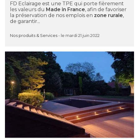
FD Eclairage est une TPE qui porte fièrement
les valeurs du
Made in France
, afin de favoriser
la préservation de nos emplois en
zone rurale
,
de garantir...
Nos produits & Services
-
le mardi 21 juin 2022