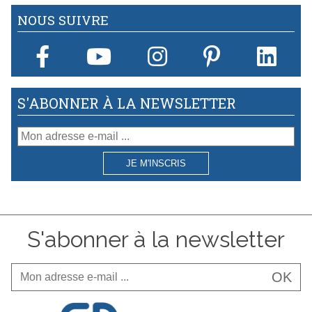
conseils à mettre en œuvre
ampoules halogènes pour
systématiquement pour réussir
NOUS SUIVRE
remplacer leurs installations
un bel éclairage et une bonne
actuelles.
atmosphère dans vos pièces.
S'ABONNER À LA NEWSLETTER
JE M'INSCRIS
S'abonner à la newsletter
OK