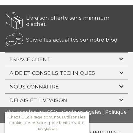
Livraison offerte sans minimum
d'achat
Suivre les actualités sur notre blog
ESPACE CLIENT
AIDE ET CONSEILS TECHNIQUES
NOUS CONNAÎTRE
DÉLAIS ET LIVRAISON
Nous contacter
|
CGV
|
Mentions légales
|
Politique
Chez FDEclairage.com, nous utilisons les
de confidentialité
cookies nécessaires pour faciliter votre
navigation.
Consulter l'ensemble de nos gammes :