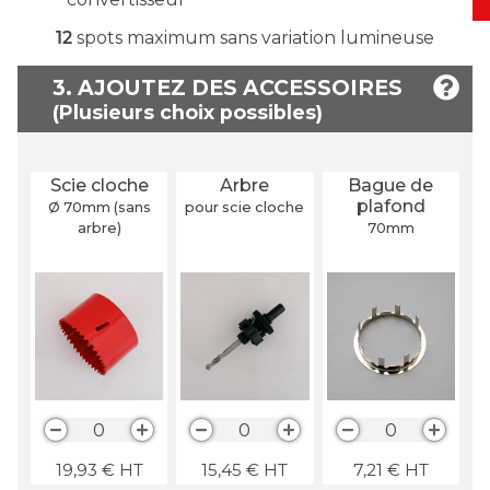
12
spots maximum sans variation lumineuse
3. AJOUTEZ DES ACCESSOIRES
Scie cloche
Arbre
Bague de
plafond
Ø 70
mm
(sans
pour scie cloche
arbre)
70
mm
0
0
0
19,93
€
HT
15,45
€
HT
7,21
€
HT