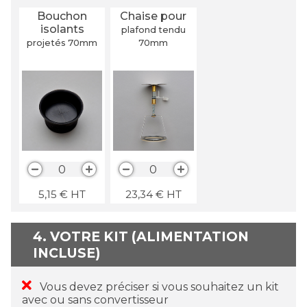
Bouchon
Chaise pour
isolants
plafond tendu
projetés 70
mm
70
mm
0
0
5,15
€
HT
23,34
€
HT
4. VOTRE KIT (ALIMENTATION
INCLUSE)
Vous devez préciser si vous souhaitez un kit
avec ou sans convertisseur