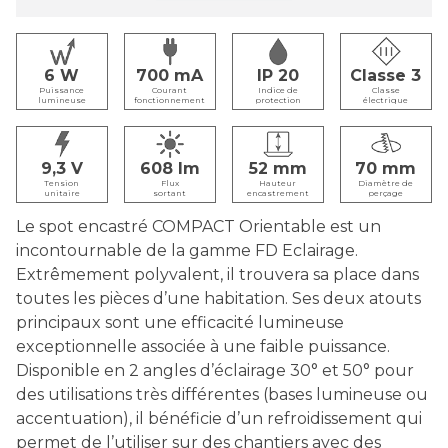
6
700
IP 20
Classe 3
Puissance
Courant
Indice de
Classe
lumineuse
fonctionnement
protection
électrique
9,3
608
52
70
Tension
Flux
Hauteur
Diamètre de
unitaire
sortant
encastrement
perçage
Le spot encastré COMPACT Orientable est un
incontournable de la gamme FD Eclairage.
Extrêmement polyvalent, il trouvera sa place dans
toutes les pièces d’une habitation. Ses deux atouts
principaux sont une efficacité lumineuse
exceptionnelle associée à une faible puissance.
Disponible en 2 angles d’éclairage 30° et 50° pour
des utilisations très différentes (bases lumineuse ou
accentuation), il bénéficie d’un refroidissement qui
permet de l’utiliser sur des chantiers avec des