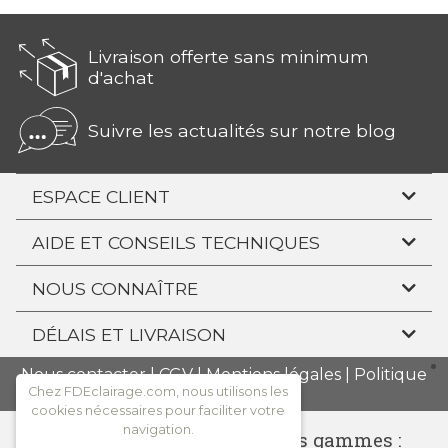
Livraison offerte sans minimum
d'achat
Suivre les actualités sur notre blog
ESPACE CLIENT
AIDE ET CONSEILS TECHNIQUES
NOUS CONNAÎTRE
DÉLAIS ET LIVRAISON
Nous contacter
|
CGV
|
Mentions légales
|
Politique
de confidentialité
Chez FDEclairage.com, nous utilisons les
cookies nécessaires pour faciliter votre
navigation.
Consulter l'ensemble de nos gammes :