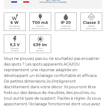
6
700
IP 20
Classe 3
Puissance
Courant
Indice de
Classe
lumineuse
fonctionnement
protection
électrique
9,3
639
Tension
Flux
unitaire
sortant
Vous ne pouvez pas ou ne souhaitez pas encastrer
des spots ? Les spots apparents ACAJOU
représentent une réponse adaptée en
développant un éclairage confortable et efficace.
De petites dimensions, ils s’intégreront
discrètement dans votre décor. Ils pourront être
fixés sur des dessus de meubles, des poutres, ou
tout autre type de support. Faciles à régler, ils vous
apporteront l’éclairage fonctionnel dont vous avez