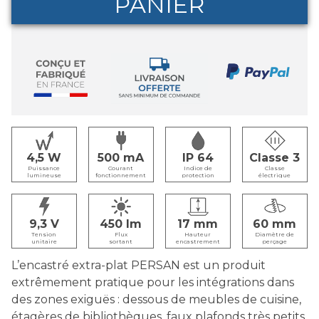
PANIER
4,5
500
IP 64
Classe 3
Puissance
Courant
Indice de
Classe
lumineuse
fonctionnement
protection
électrique
9,3
450
17
60
Tension
Flux
Hauteur
Diamètre de
unitaire
sortant
encastrement
perçage
L’encastré extra-plat PERSAN est un produit
extrêmement pratique pour les intégrations dans
des zones exiguës : dessous de meubles de cuisine,
étagères de bibliothèques, faux plafonds très petits.