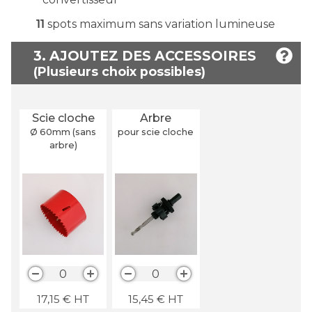
11
spots maximum sans variation lumineuse
3. AJOUTEZ DES ACCESSOIRES
Scie cloche
Arbre
Ø 60
mm
(sans
pour scie cloche
arbre)
0
0
17,15
€
HT
15,45
€
HT