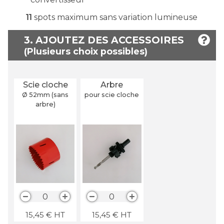
11
spots maximum sans variation lumineuse
3. AJOUTEZ DES ACCESSOIRES
Scie cloche
Arbre
Ø 52
mm
(sans
pour scie cloche
arbre)
0
0
15,45
€
HT
15,45
€
HT