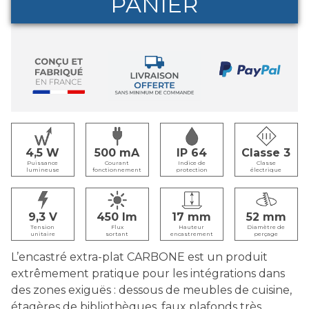
PANIER
4,5
500
IP 64
Classe 3
Puissance
Courant
Indice de
Classe
lumineuse
fonctionnement
protection
électrique
9,3
450
17
52
Tension
Flux
Hauteur
Diamètre de
unitaire
sortant
encastrement
perçage
L’encastré extra-plat CARBONE est un produit
extrêmement pratique pour les intégrations dans
des zones exiguës : dessous de meubles de cuisine,
étagères de bibliothèques, faux plafonds très