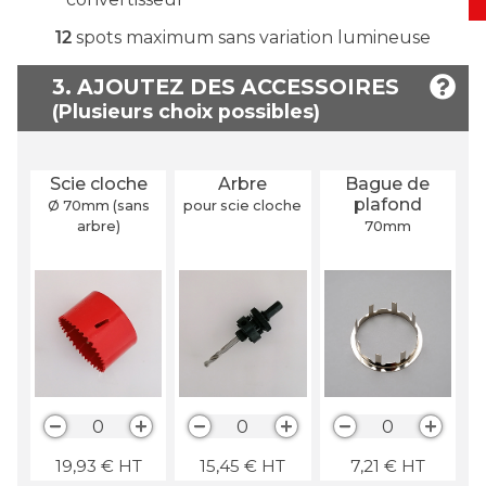
12
spots maximum sans variation lumineuse
3. AJOUTEZ DES ACCESSOIRES
Scie cloche
Arbre
Bague de
plafond
Ø 70
mm
(sans
pour scie cloche
arbre)
70
mm
0
0
0
19,93
€
HT
15,45
€
HT
7,21
€
HT