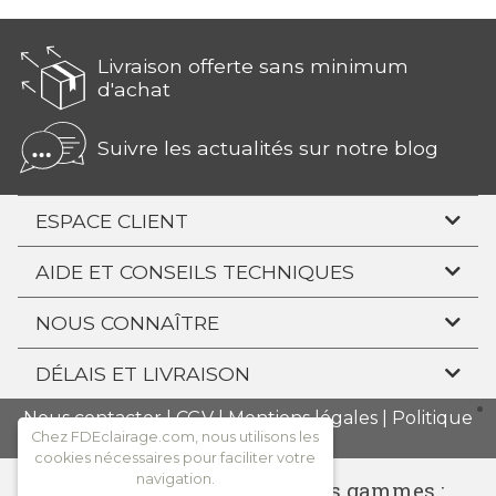
Livraison offerte sans minimum
d'achat
Suivre les actualités sur notre blog
ESPACE CLIENT
AIDE ET CONSEILS TECHNIQUES
NOUS CONNAÎTRE
DÉLAIS ET LIVRAISON
Nous contacter
|
CGV
|
Mentions légales
|
Politique
Chez FDEclairage.com, nous utilisons les
de confidentialité
cookies nécessaires pour faciliter votre
navigation.
Consulter l'ensemble de nos gammes :