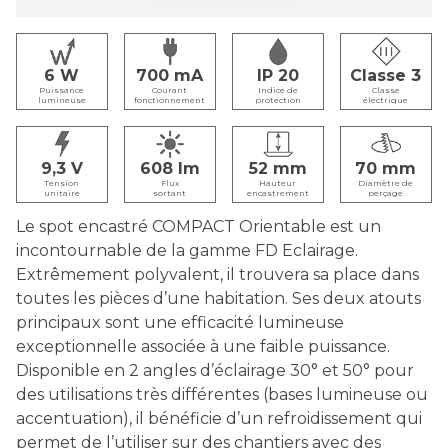
6
700
IP 20
Classe 3
Puissance
Courant
Indice de
Classe
lumineuse
fonctionnement
protection
électrique
9,3
608
52
70
Tension
Flux
Hauteur
Diamètre de
unitaire
sortant
encastrement
perçage
Le spot encastré COMPACT Orientable est un
incontournable de la gamme FD Eclairage.
Extrêmement polyvalent, il trouvera sa place dans
toutes les pièces d’une habitation. Ses deux atouts
principaux sont une efficacité lumineuse
exceptionnelle associée à une faible puissance.
Disponible en 2 angles d’éclairage 30° et 50° pour
des utilisations très différentes (bases lumineuse ou
accentuation), il bénéficie d’un refroidissement qui
permet de l’utiliser sur des chantiers avec des