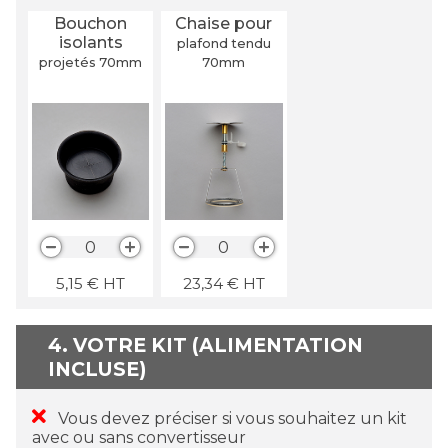
Bouchon
Chaise pour
isolants
plafond tendu
projetés 70
mm
70
mm
0
0
5,15
€
HT
23,34
€
HT
4. VOTRE KIT (ALIMENTATION
INCLUSE)
Vous devez préciser si vous souhaitez un kit
avec ou sans convertisseur