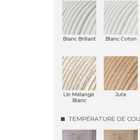
Blanc Brillant
Blanc Coton
Lin Mélangé 
Jute
Blanc
TEMPÉRATURE DE COUL