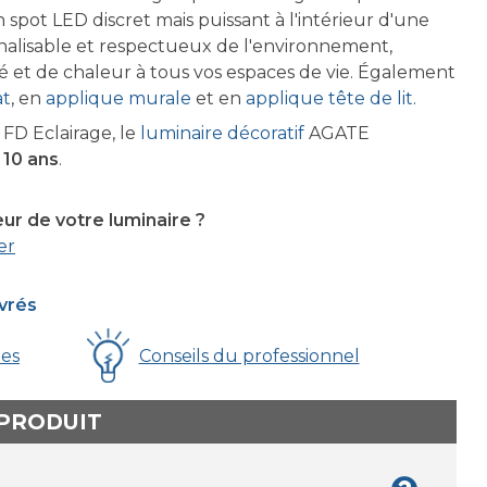
 spot LED discret mais puissant à l'intérieur d'une
nalisable et respectueux de l'environnement,
é et de chaleur à tous vos espaces de vie. Également
at
, en
applique murale
et en
applique tête de lit
.
D Eclairage, le
luminaire décoratif
AGATE
 10 ans
.
eur de votre luminaire ?
er
uvrés
ues
Conseils du professionnel
 PRODUIT