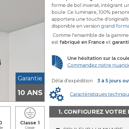
forme de bol inversé, intégrant un
boule. Ce luminaire, 100% person
apportera une touche d'originalit
disponible en version
grand form
Comme l'ensemble de la gamme F
est
fabriqué en France
et
garanti
Une hésitation sur la coul
Commandez notre nuanci
Garantie
Délai d'expédition
3 à 5 jours o
10 ANS
Caractéristiques techniq
1. CONFIGUREZ VOTRE
0
Classe 1
de
Classe