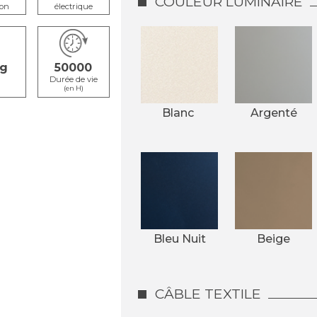
COULEUR LUMINAIRE
ion
électrique
50000
s
Durée de vie
(en H)
Blanc 
Argenté
Bleu Nuit
Beige
CÂBLE TEXTILE