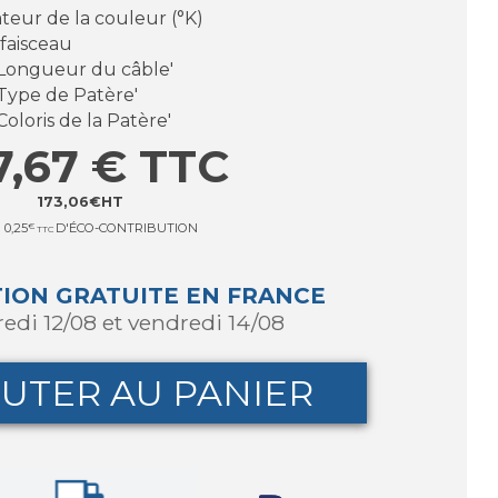
teur de la couleur (°K)
 faisceau
 'Longueur du câble'
'Type de Patère'
Coloris de la Patère'
7,67
€
TTC
173,06
€
HT
0,25
€
D'ÉCO-CONTRIBUTION
TTC
TION GRATUITE EN FRANCE
redi 12/08 et vendredi 14/08
UTER AU PANIER