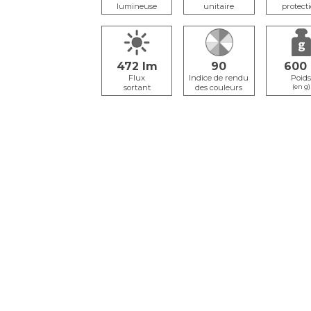
lumineuse
unitaire
protect
472
90
600
Flux
Poid
sortant
(en g)