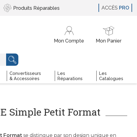
ACCÈS
PRO
Produits
Réparables
Convertisseurs
Les
Les
& Accessoires
Réparations
Catalogues
 Simple Petit Format
it Format
se distingue par son design unique en