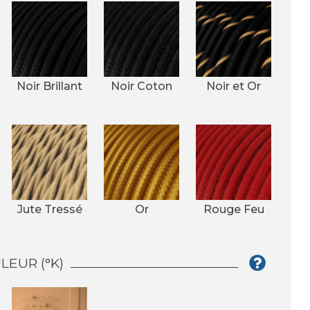
Noir Brillant
Noir Coton
Noir et Or
Jute Tressé
Or
Rouge Feu
EUR (°K)