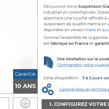
Découvrez notre
Suspension Gra
industriel et contemporain. Doté
apportera une touche raffinée à v
suspension de qualité mettra en 
disponible en version
triple
et
qu
Comme l'ensemble de la gamme F
est
fabriqué en France
et
garanti
Une hésitation sur la coul
Commandez notre nuanci
Garantie
Délai d'expédition
3 à 5 jours o
10 ANS
Caractéristiques techniq
1. CONFIGUREZ VOTRE