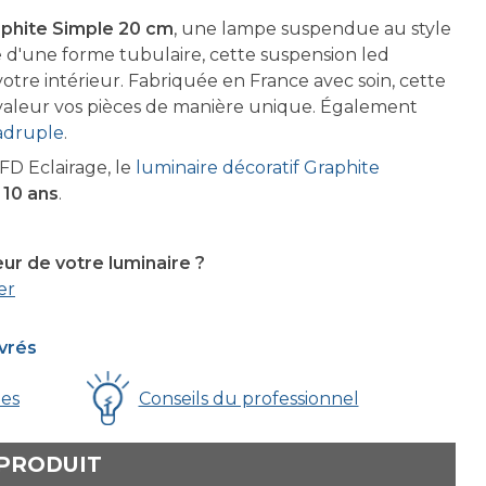
phite Simple 20 cm
, une lampe suspendue au style
e d'une forme tubulaire, cette suspension led
otre intérieur. Fabriquée en France avec soin, cette
valeur vos pièces de manière unique. Également
adruple
.
D Eclairage, le
luminaire décoratif Graphite
 10 ans
.
eur de votre luminaire ?
er
uvrés
ues
Conseils du professionnel
 PRODUIT