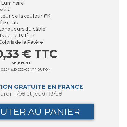
r Luminaire
xtile
teur de la couleur (°K)
 faisceau
 'Longueurs du câble'
'Type de Patère'
Coloris de la Patère'
0,33
€
TTC
158,61
€
HT
0,25
€
D'ÉCO-CONTRIBUTION
TTC
TION GRATUITE EN FRANCE
ardi 11/08 et jeudi 13/08
UTER AU PANIER