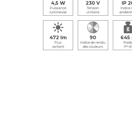
4,5
230
IP 2
Puissance
Tension
Indice 
lumineuse
unitaire
protect
472
90
645
Flux
Poid
sortant
(en g)