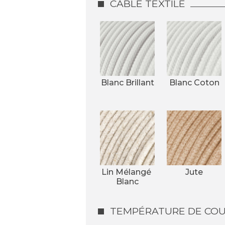
CÂBLE TEXTILE
Blanc Brillant
Blanc Coton
Lin Mélangé 
Jute
Blanc
TEMPÉRATURE DE COUL