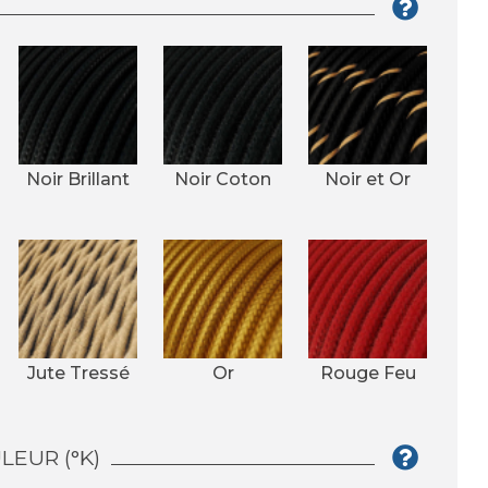
Noir Brillant
Noir Coton
Noir et Or
Jute Tressé
Or
Rouge Feu
EUR (°K)