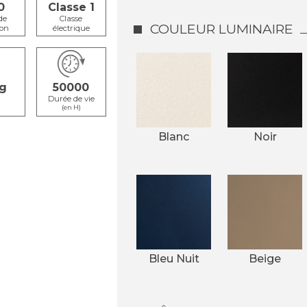
0
Classe 1
de
Classe
COULEUR LUMINAIRE
ion
électrique
50000
s
Durée de vie
(en H)
Blanc
Noir
Bleu Nuit
Beige