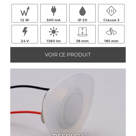
12
500
IP 20
Classe 3
24
1360
38
185
VOIR CE PRODUIT