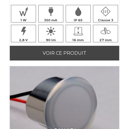
1
350
IP 65
Classe 3
2,8
90
16
27
VOIR CE PRODUIT