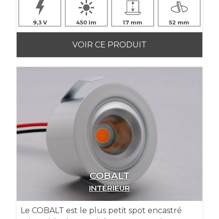
9,3
450
17
52
VOIR CE PRODUIT
COBALT
INTÉRIEUR
Le COBALT est le plus petit spot encastré