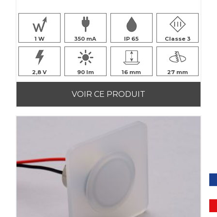
1
350
IP 65
Classe 3
2,8
90
16
27
VOIR CE PRODUIT