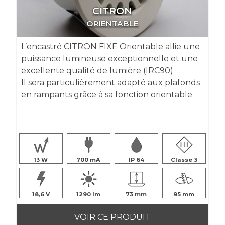
CITRON
ORIENTABLE
L’encastré CITRON FIXE Orientable allie une
puissance lumineuse exceptionnelle et une
excellente qualité de lumière (IRC90).
Il sera particulièrement adapté aux plafonds
en rampants grâce à sa fonction orientable.
13
700
IP 64
Classe 3
18,6
1290
73
95
VOIR CE PRODUIT