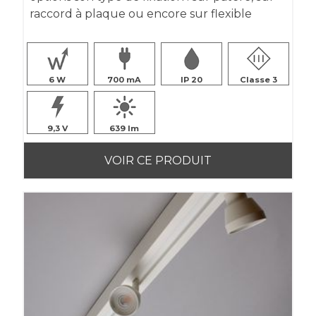
raccord à plaque ou encore sur flexible
6
700
IP 20
Classe 3
9,3
639
VOIR CE PRODUIT