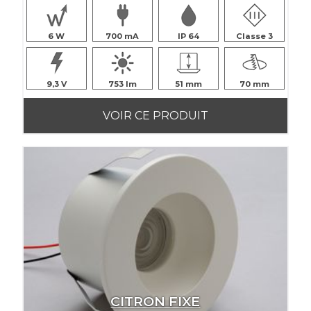
6
700
IP 64
Classe 3
9,3
753
51
70
VOIR CE PRODUIT
CITRON FIXE