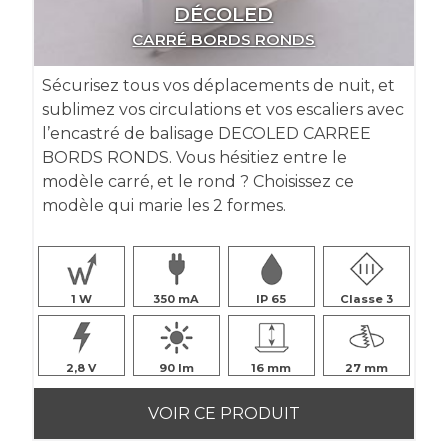
DÉCOLED
CARRÉ BORDS RONDS
Sécurisez tous vos déplacements de nuit, et
sublimez vos circulations et vos escaliers avec
l’encastré de balisage DECOLED CARREE
BORDS RONDS. Vous hésitiez entre le
modèle carré, et le rond ? Choisissez ce
modèle qui marie les 2 formes.
1
350
IP 65
Classe 3
2,8
90
16
27
VOIR CE PRODUIT