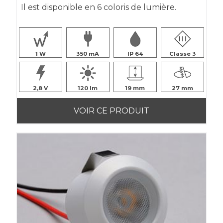
Il est disponible en 6 coloris de lumière.
1
350
IP 64
Classe 3
2,8
120
19
27
VOIR CE PRODUIT