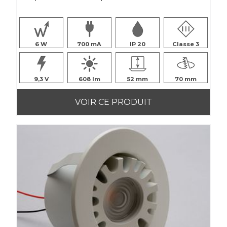
6
700
IP 20
Classe 3
9,3
608
52
70
VOIR CE PRODUIT