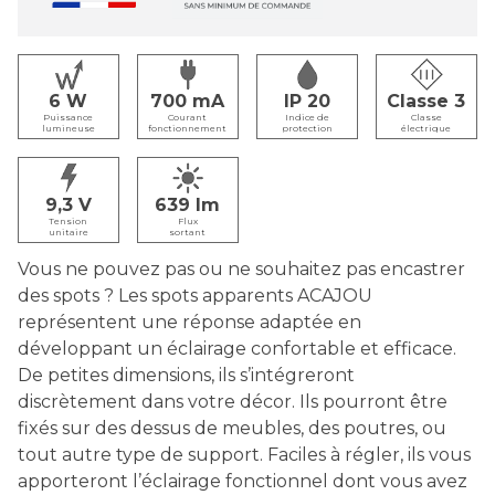
6
700
IP 20
Classe 3
Puissance
Courant
Indice de
Classe
lumineuse
fonctionnement
protection
électrique
9,3
639
Tension
Flux
unitaire
sortant
Vous ne pouvez pas ou ne souhaitez pas encastrer
des spots ? Les spots apparents ACAJOU
représentent une réponse adaptée en
développant un éclairage confortable et efficace.
De petites dimensions, ils s’intégreront
discrètement dans votre décor. Ils pourront être
fixés sur des dessus de meubles, des poutres, ou
tout autre type de support. Faciles à régler, ils vous
apporteront l’éclairage fonctionnel dont vous avez