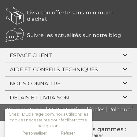
Livraison offerte sans minimum
d'achat
Suivre les actualités sur notre blog
ESPACE CLIENT
AIDE ET CONSEILS TECHNIQUES
NOUS CONNAÎTRE
DÉLAIS ET LIVRAISON
Nous contacter
|
CGV
|
Mentions légales
|
Politique
Chez FDEclairage.com, nous utilisons les
de confidentialité
cookies nécessaires pour faciliter votre
navigation.
Consulter l'ensemble de nos gammes :
Personnaliser
Refuser
Tous
les spots
Nos luminaires