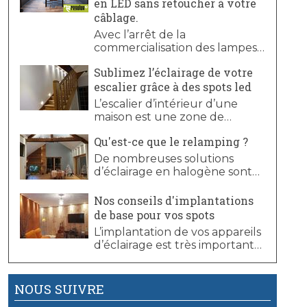
en LED sans retoucher à votre
câblage.
Avec l’arrêt de la
commercialisation des lampes
halogènes, vous êtes
Sublimez l’éclairage de votre
nombreux à souhaiter migrer
escalier grâce à des spots led
votre installation halogène
câblée en REGULUX vers la
L’escalier d’intérieur d’une
technologie LED.
maison est une zone de
danger. Sa sécurité est en
Qu'est-ce que le relamping ?
partie liée à l’éclairage de celui-
ci.
De nombreuses solutions
d’éclairage en halogène sont
toujours en fonctionnement.
Cependant, depuis l’arrêt de la
Nos conseils d'implantations
commercialisation des lampes
de base pour vos spots
halogènes 12V, consommant
L’implantation de vos appareils
beaucoup trop d’énergie, il
d’éclairage est très importante.
peut s’avérer compliqué pour
Il existe quelques astuces et
les consommateurs de trouver
conseils à mettre en œuvre
des ampoules halogènes pour
systématiquement pour
NOUS SUIVRE
remplacer leurs installations
réussir un bel éclairage et une
actuelles.