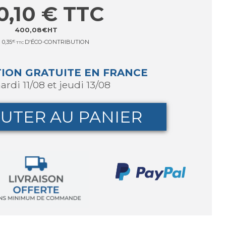
0,10
€
TTC
400,08
€
HT
0,35
€
D'ÉCO-CONTRIBUTION
TTC
TION GRATUITE EN FRANCE
ardi 11/08 et jeudi 13/08
UTER AU PANIER