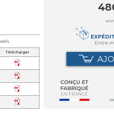
48
DONT
EXPÉDI
eils.
entre m
Télécharger
AJO