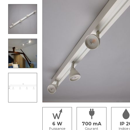
6
700
IP 2
Puissance
Courant
Indice 