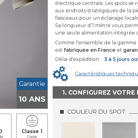
électrique centrale. Les spots se 
aux endroits stratégiques de la p
faisceaux pour un éclairage localis
Sa longueur d’1 mètre vous perme
une seule alimentation intégrée da
Comme l'ensemble de la gamme F
est
fabriquée en France
et
garan
Délai d'expédition
3 à 5 jours o
Caractéristiques techniq
Garantie
1. CONFIGUREZ VOTRE
10 ANS
COULEUR DU SPOT
0
Classe 1
de
Classe