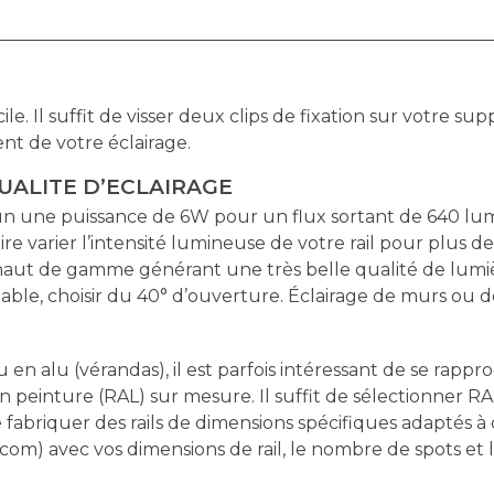
E
cile. Il suffit de visser deux clips de fixation sur votre 
nt de votre éclairage.
UALITE D’ECLAIRAGE
cun une puissance de 6W pour un flux sortant de 640 l
aire varier l’intensité lumineuse de votre rail pour plus d
ut de gamme générant une très belle qualité de lumièr
able, choisir du 40° d’ouverture. Éclairage de murs ou de
u en alu (vérandas), il est parfois intéressant de se rap
 peinture (RAL) sur mesure. Il suffit de sélectionner RA
iquer des rails de dimensions spécifiques adaptés à des 
.com
) avec vos dimensions de rail, le nombre de spots e