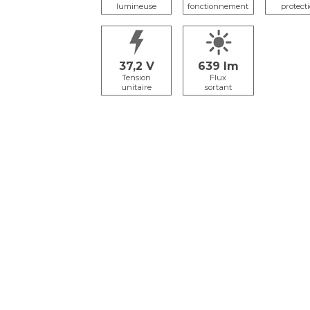
lumineuse
fonctionnement
protect
37,2
639
Tension
Flux
unitaire
sortant