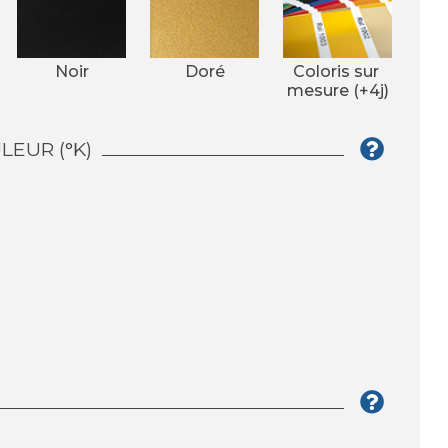
Noir
Doré
Coloris sur 
mesure (+4j)
EUR (°K)