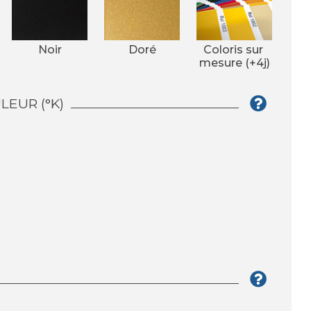
Noir
Doré
Coloris sur 
mesure (+4j)
EUR (°K)