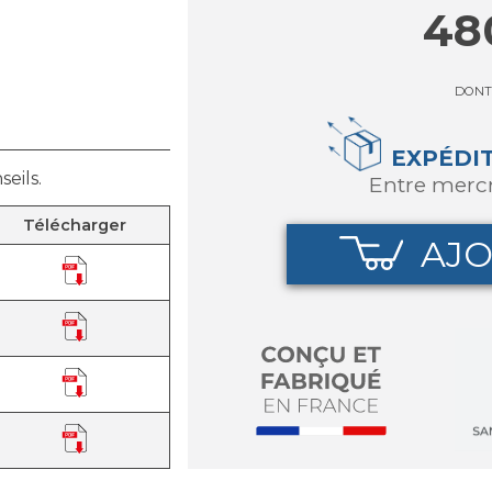
48
DONT
EXPÉDI
eils.
entre merc
Télécharger
AJO