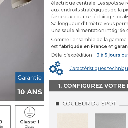
électrique centrale. Les spots se 
aux endroits stratégiques de la p
faisceaux pour un éclairage localis
Sa longueur d’1 mètre vous perme
une seule alimentation intégrée da
Comme l'ensemble de la gamme F
est
fabriquée en France
et
garan
Délai d'expédition
3 à 5 jours o
Caractéristiques techniq
Garantie
1. CONFIGUREZ VOTRE
10 ANS
COULEUR DU SPOT
0
Classe 1
de
Classe