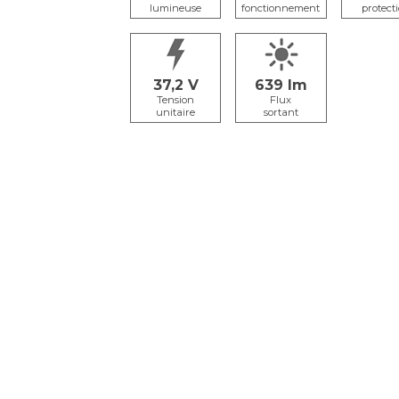
lumineuse
fonctionnement
protect
37,2
639
Tension
Flux
unitaire
sortant