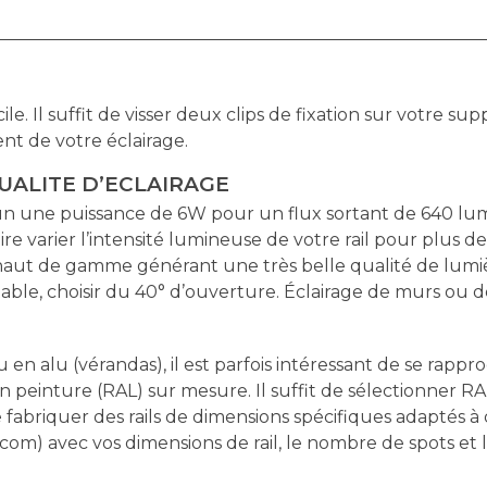
E
cile. Il suffit de visser deux clips de fixation sur votre 
nt de votre éclairage.
UALITE D’ECLAIRAGE
cun une puissance de 6W pour un flux sortant de 640 l
aire varier l’intensité lumineuse de votre rail pour plus d
ut de gamme générant une très belle qualité de lumièr
able, choisir du 40° d’ouverture. Éclairage de murs ou de
u en alu (vérandas), il est parfois intéressant de se rap
 peinture (RAL) sur mesure. Il suffit de sélectionner RA
iquer des rails de dimensions spécifiques adaptés à des 
.com
) avec vos dimensions de rail, le nombre de spots e