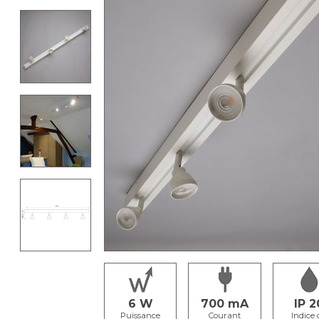
6
700
IP 2
Puissance
Courant
Indice 