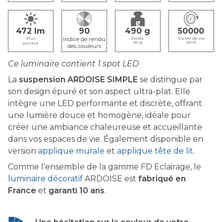
472
90
490
50000
Flux
Poids
Durée de vie
sortant
(en g)
(en H)
Ce luminaire contient 1 spot LED
La
suspension ARDOISE SIMPLE
se distingue par
son design épuré et son aspect ultra-plat. Elle
intègre une LED performante et discrète, offrant
une lumière douce et homogène, idéale pour
créer une ambiance chaleureuse et accueillante
dans vos espaces de vie. Également disponible en
version
applique murale
et
applique tête de lit
.
Comme l'ensemble de la gamme FD Eclairage, le
luminaire décoratif
ARDOISE est
fabriqué en
France
et
garanti 10 ans
.