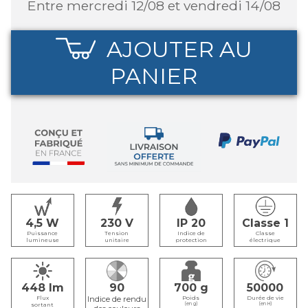
entre mercredi 12/08 et vendredi 14/08
AJOUTER AU
PANIER
4,5
230
IP 20
Classe 1
Puissance
Tension
Indice de
Classe
lumineuse
unitaire
protection
électrique
448
90
700
50000
Flux
Poids
Durée de vie
sortant
(en g)
(en H)