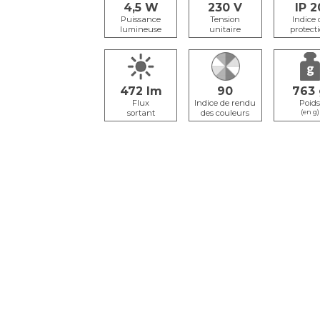
4,5
230
IP 2
Puissance
Tension
Indice 
lumineuse
unitaire
protect
472
90
763
Flux
Poid
sortant
(en g)