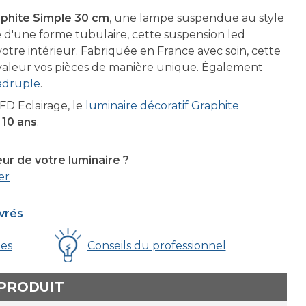
phite Simple 30 cm
, une lampe suspendue au style
e d'une forme tubulaire, cette suspension led
otre intérieur. Fabriquée en France avec soin, cette
valeur vos pièces de manière unique. Également
adruple
.
D Eclairage, le
luminaire décoratif Graphite
 10 ans
.
eur de votre luminaire ?
er
uvrés
ues
Conseils du professionnel
 PRODUIT