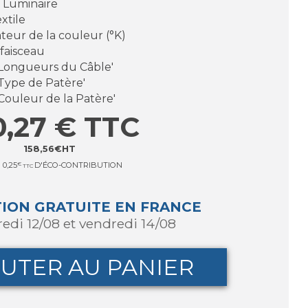
r Luminaire
xtile
teur de la couleur (°K)
 faisceau
 'Longueurs du Câble'
'Type de Patère'
'Couleur de la Patère'
0,27
€
TTC
158,56
€
HT
0,25
€
D'ÉCO-CONTRIBUTION
TTC
TION GRATUITE EN FRANCE
redi 12/08 et vendredi 14/08
UTER AU PANIER