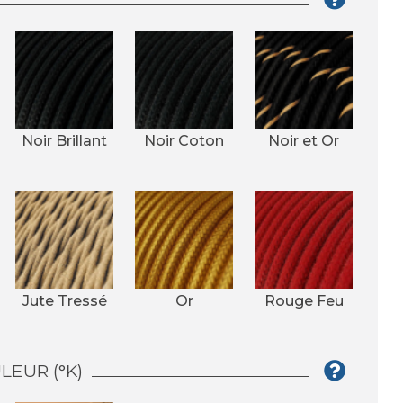
Noir Brillant
Noir Coton
Noir et Or
Jute Tressé
Or
Rouge Feu
EUR (°K)