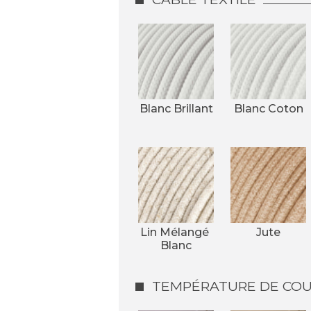
Blanc Brillant
Blanc Coton
Lin Mélangé 
Jute
Blanc
TEMPÉRATURE DE COUL