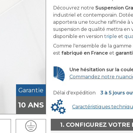
Découvrez notre
Suspension Gra
industriel et contemporain. Doté
apportera une touche raffinée à v
suspension de qualité mettra en 
disponible en version
triple
et
qu
Comme l'ensemble de la gamme F
est
fabriqué en France
et
garanti
Une hésitation sur la coul
Commandez notre nuanci
Garantie
Délai d'expédition
3 à 5 jours o
10 ANS
Caractéristiques techniq
1. CONFIGUREZ VOTRE