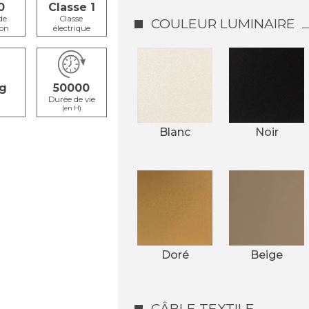
0
Classe 1
de
Classe
COULEUR LUMINAIRE
ion
électrique
50000
s
Durée de vie
(en H)
Blanc
Noir
Doré
Beige
CÂBLE TEXTILE