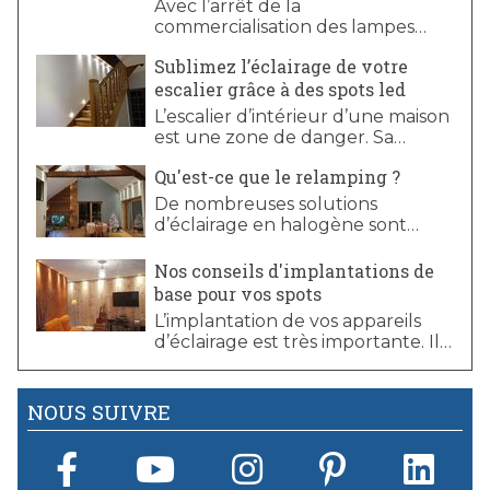
Avec l’arrêt de la
commercialisation des lampes
halogènes, vous êtes nombreux à
Sublimez l’éclairage de votre
souhaiter migrer votre installation
escalier grâce à des spots led
halogène câblée en
REGULUX vers la technologie
L’escalier d’intérieur d’une maison
LED.
est une zone de danger. Sa
sécurité est en partie liée à
Qu'est-ce que le relamping ?
l’éclairage de celui-ci.
De nombreuses solutions
d’éclairage en halogène sont
toujours en fonctionnement.
Cependant, depuis l’arrêt de la
Nos conseils d'implantations de
commercialisation des lampes
base pour vos spots
halogènes 12V, consommant
L’implantation de vos appareils
beaucoup trop d’énergie, il peut
d’éclairage est très importante. Il
s’avérer compliqué pour les
existe quelques astuces et
consommateurs de trouver des
conseils à mettre en œuvre
ampoules halogènes pour
systématiquement pour réussir
NOUS SUIVRE
remplacer leurs installations
un bel éclairage et une bonne
actuelles.
atmosphère dans vos pièces.