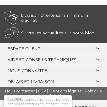
Livraison offerte sans minimum
d'achat
Suivre les actualités sur notre blog
ESPACE CLIENT
AIDE ET CONSEILS TECHNIQUES
NOUS CONNAÎTRE
DÉLAIS ET LIVRAISON
Nous contacter
|
CGV
|
Mentions légales
|
Politique
de confidentialité
Chez FDEclairage.com, nous utilisons les
cookies nécessaires pour faciliter votre
Consulter l'ensemble de nos gammes :