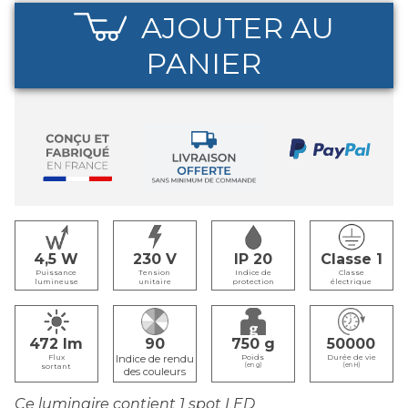
AJOUTER AU
PANIER
4,5
230
IP 20
Classe 1
Puissance
Tension
Indice de
Classe
lumineuse
unitaire
protection
électrique
472
90
750
50000
Flux
Poids
Durée de vie
sortant
(en g)
(en H)
Ce luminaire contient 1 spot LED