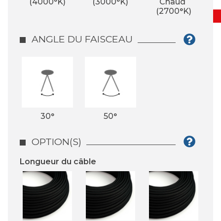
(4000°K)
(3000°K)
Chaud 
(2700°K)
ANGLE DU FAISCEAU
30°
50°
OPTION(S)
Longueur du câble